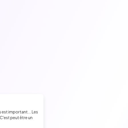
s est important... Les
C'est peut être un