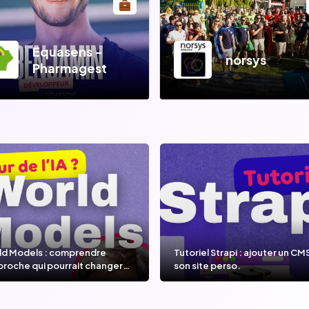
Equasens -
norsys
Pharmagest
ld Models : comprendre
Tutoriel Strapi : ajouter un CM
proche qui pourrait changer
son site perso.