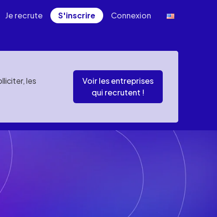
Je recrute
S'inscrire
Connexion
iciter, les
Voir les entreprises
qui recrutent !