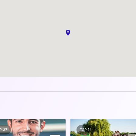
P
27
TOP
14