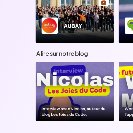
AUBAY
A lire sur notre blog
Interview avec Nicolas, auteur du
Wor
blog Les Joies du Code.
l’ap
l’IA