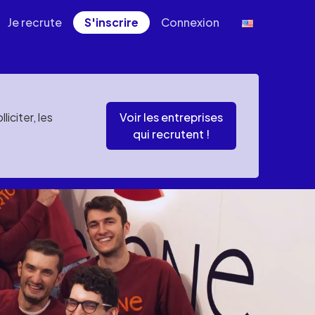
Je recrute
S'inscrire
Connexion
iciter, les
Voir les entreprises
qui recrutent !