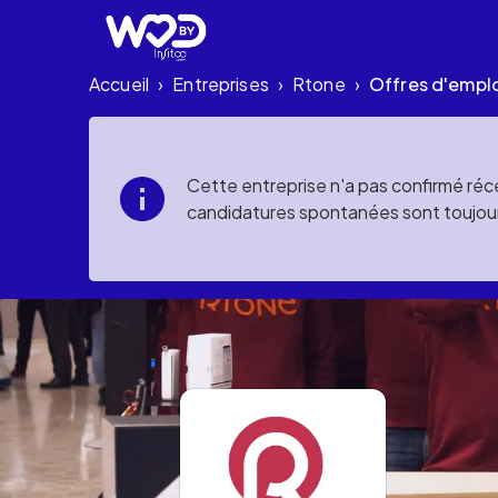
Accueil
Entreprises
Rtone
Offres d'empl
›
›
›
Cette entreprise n'a pas confirmé réce
candidatures spontanées sont toujou