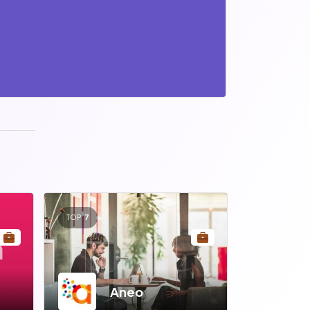
TOP
7
n
Aneo