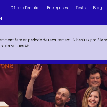
Offres d'emploi
Entreprises
Tests
Blog
oi
mment être en période de recrutement. N'hésitez pas à la soll
rs bienvenues 😉