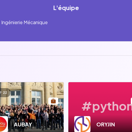
L'équipe
t Ingénierie Mécanique
P
22
#pytho
AUBAY
ORYJIN