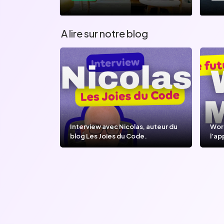
A lire sur notre blog
Interview avec Nicolas, auteur du
Wor
blog Les Joies du Code.
l’ap
l’IA