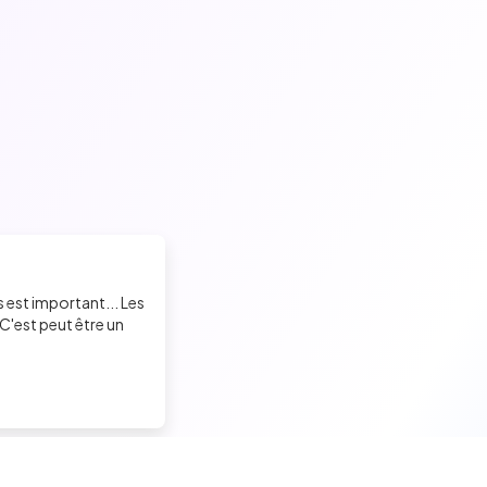
s est important... Les
C'est peut être un