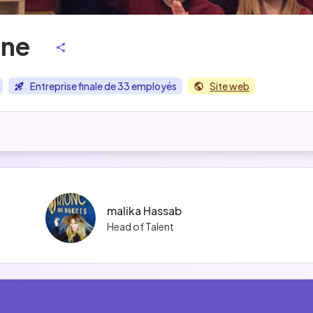
one
Entreprise finale de 33 employés
Site web
malika Hassab
Head of Talent