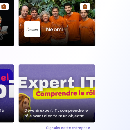
Neomi
S à
Devenir expert IT : comprendre le
rôle avant d’en faire un objectif
de carrière.
Signaler cette entreprise