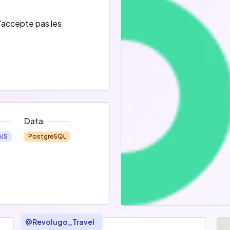
'accepte pas les
Data
eJS
PostgreSQL
@
Revolugo_Travel