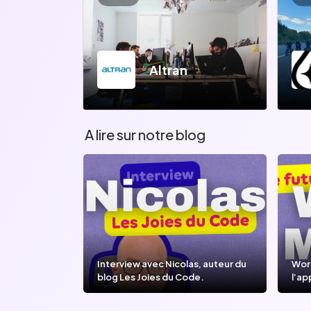
Altran
A lire sur notre blog
Interview avec Nicolas, auteur du
Wor
blog Les Joies du Code.
l’ap
l’IA