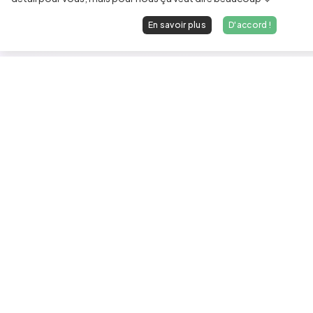
En savoir plus
D'accord !
Les développeurs heureux au travail.
hello@welovedevs.com
+33 175850252