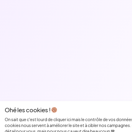
Ohé les cookies !
On sait que c'est lourd de cliquer ici mais le contrôle de vos donnée
cookies nous servent à améliorer le site et à cibler nos campagnes. 
détail pour vous, mais pour nous ça veut dire beaucoup 💙