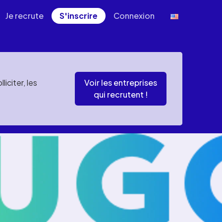
Je recrute
S'inscrire
Connexion
iciter, les
Voir les entreprises
qui recrutent !