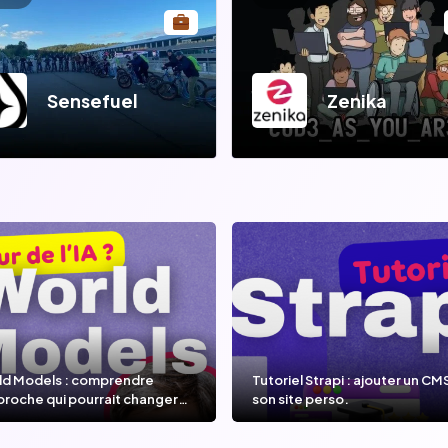
Sensefuel
Zenika
ld Models : comprendre
Tutoriel Strapi : ajouter un CM
proche qui pourrait changer
son site perso.