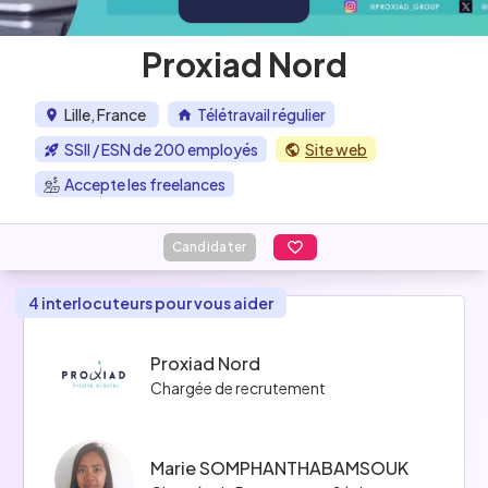
Proxiad Nord
Lille, France
Télétravail régulier
SSII / ESN de 200 employés
Site web
Accepte les freelances
Candidater
4 interlocuteurs pour vous aider
Proxiad Nord
Chargée de recrutement
Marie SOMPHANTHABAMSOUK