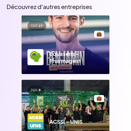
Découvrez d'autres entreprises
TOP
27
Equasens -
Pharmagest
TOP
8
ACSSI - UNIS