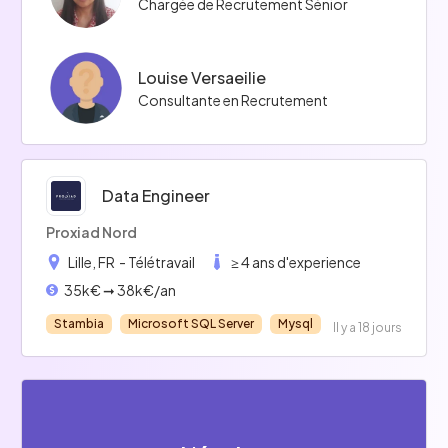
Chargée de Recrutement Sénior
Louise Versaeilie
Consultante en Recrutement
Maxime Brovida
Data Engineer
Recruteur·euse
Proxiad Nord
Lille, FR
- Télétravail
≥ 4 ans d'experience
35k€ ➞ 38k€/an
Stambia
Microsoft SQL Server
Mysql
Il y a 18 jours