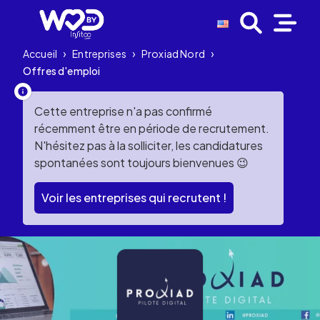
Accueil
›
Entreprises
›
Proxiad Nord
›
Offres d'emploi
Cette entreprise n'a pas confirmé
récemment être en période de recrutement.
N'hésitez pas à la solliciter, les candidatures
spontanées sont toujours bienvenues 😉
Voir les entreprises qui recrutent !