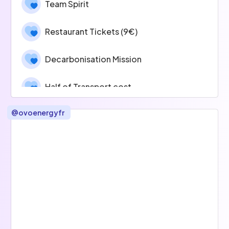
Team Spirit
Restaurant Tickets (9€)
Decarbonisation Mission
Half of Transport cost
@
ovoenergyfr
Half of Mutuelle (Alan)
2 days remote per week