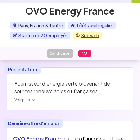
OVO Energy France
Paris, France
& 1 autre
Télétravail régulier
Startup de 30 employés
Site web
Candidater
Présentation
Fournisseur d'énergie verte provenant de 
sources renouvelables et françaises
Voir plus
Dernière offre d'emploi
OVO Energy France
n'a pas d'annonce publiée