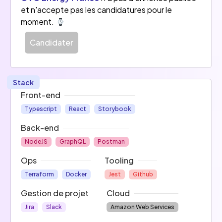
et n'accepte pas les candidatures pour le
moment.
Candidater
Stack
Front-end
Typescript
React
Storybook
Back-end
NodeJS
GraphQL
Postman
Ops
Tooling
Terraform
Docker
Jest
Github
Gestion de projet
Cloud
Jira
Slack
Amazon Web Services