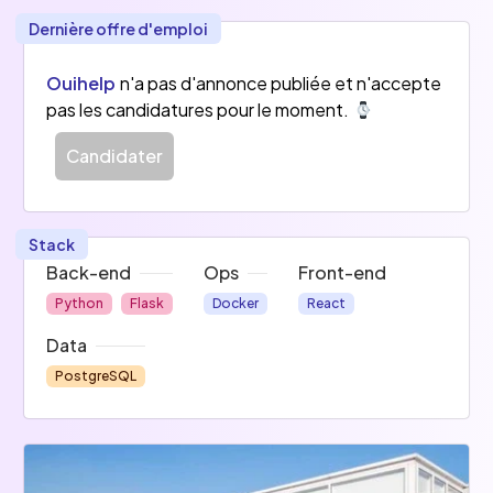
Dernière offre d'emploi
Ouihelp
n'a pas d'annonce publiée et n'accepte
pas les candidatures pour le moment.
Candidater
Stack
Back-end
Ops
Front-end
Python
Flask
Docker
React
Data
PostgreSQL