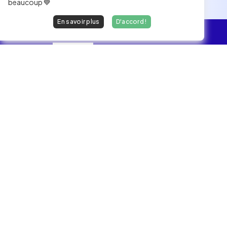
beaucoup 💙
En savoir plus
D'accord !
L'essentiel
Les Jobs
Les développeurs heureux au travail.
hello@welovedevs.com
+33 175850252