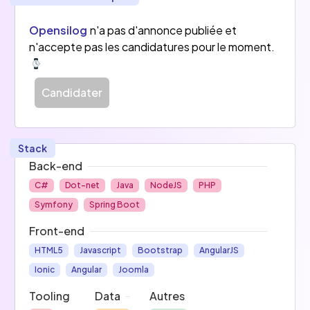
Opensilog
n'a pas d'annonce publiée et
n'accepte pas les candidatures pour le moment.
Candidater
Stack
Back-end
C#
Dot-net
Java
NodeJS
PHP
Symfony
Spring Boot
Front-end
HTML5
Javascript
Bootstrap
AngularJS
Ionic
Angular
Joomla
Tooling
Data
Autres