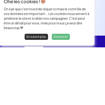
Ohé les cookies !
On sait que c'est lourd de cliquer ici mais le contrôle de
vos données est important... Les cookies nous servent à
améliorer le site et à cibler nos campagnes. C'est peut
être un détail pour vous, mais pour nous ça veut dire
beaucoup 💙
En savoir plus
D'accord !
L'essentiel
Les Jobs
Les développeurs heureux au travail.
hello@welovedevs.com