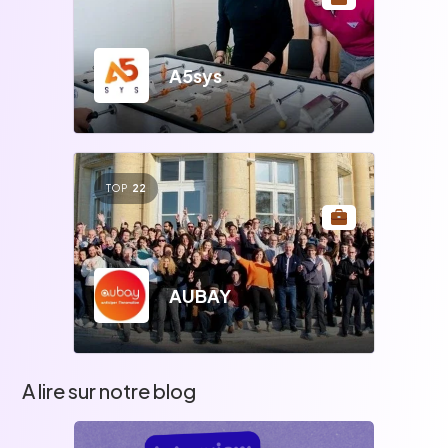
A5sys
TOP
22
AUBAY
A lire sur notre blog