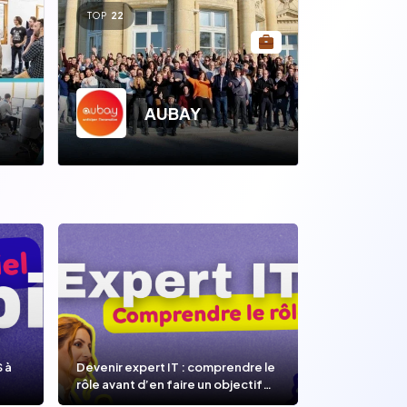
TOP
22
AUBAY
S à
Devenir expert IT : comprendre le
rôle avant d’en faire un objectif
de carrière.