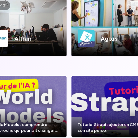
P
21
Altran
Agixis
ld Models : comprendre
Tutoriel Strapi : ajouter un CM
proche qui pourrait changer
son site perso.