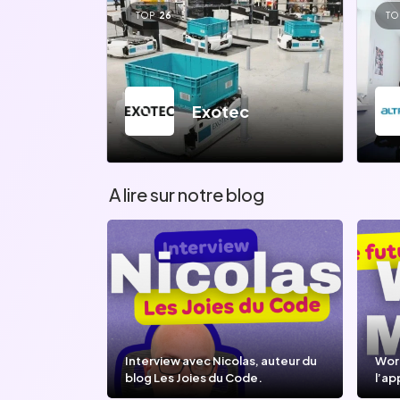
TOP
26
TO
Exotec
A lire sur notre blog
Interview avec Nicolas, auteur du
Wor
blog Les Joies du Code.
l’ap
l’IA