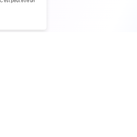
C'est peut être un
Trouver un job tech
Recruter un tech
Candidats seniors
Contacter des développeu
Candidats experimentés
Poster des offres d'emploi
Candidats juniors
Créer ma page entreprise
Offres d'emploi pour techs
Tester mes développeurs
Tests techniques, QCM et quiz
Formations pour recruteurs
Formations candidats techs
Mentions légales / CGU-C