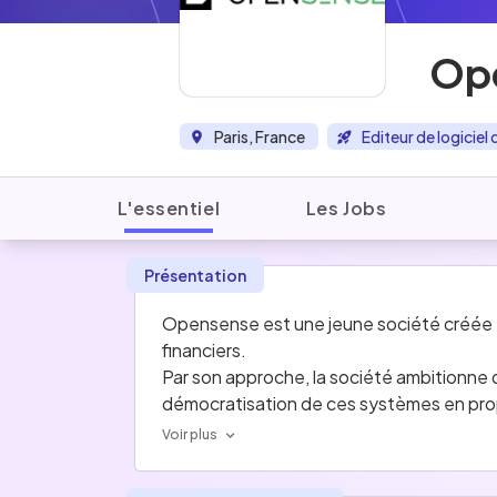
Op
Paris, France
Editeur de logicie
L'essentiel
Les Jobs
Présentation
Opensense est une jeune société créée
financiers.
Par son approche, la société ambitionne d
démocratisation de ces systèmes en pro
complexes. D’autre part, l’entreprise cap
Voir plus
avec ces systèmes bancaires.