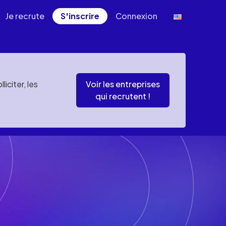
Je recrute
S'inscrire
Connexion
iciter, les
Voir les entreprises
qui recrutent !