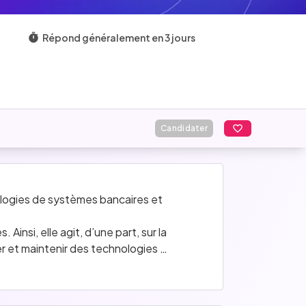
Répond généralement en 3 jours
Candidater
ologies de systèmes bancaires et 
nsi, elle agit, d’une part, sur la 
 et maintenir des technologies 
sécuriser des données de masse en lien 