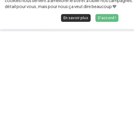
cookies nous servent à améliorer le site et à cibler nos campagnes. 
détail pour vous, mais pour nous ça veut dire beaucoup 💙
En savoir plus
D'accord !
Les développeurs heureux au travail.
hello@welovedevs.com
+33 175850252