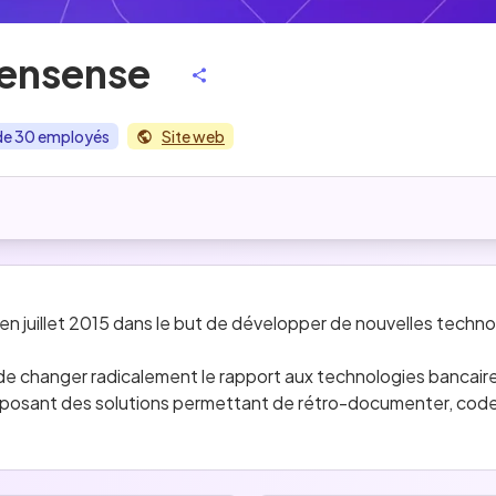
ensense
l de 30 employés
Site web
 en juillet 2015 dans le but de développer de nouvelles techn
e changer radicalement le rapport aux technologies bancaires. Ai
posant des solutions permettant de rétro-documenter, coder
italise sur un ensemble de connaissances afin de manipuler et 