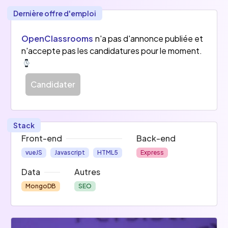
en tension, au moyen de parcours diplômants et 
Dernière offre d'emploi
de projets professionnalisants. Les mentors 
sont au coeur de notre modèle pédagogique. 
OpenClassrooms
n'a pas d'annonce publiée et
n'accepte pas les candidatures pour le moment.
--> Découvrez l'ensemble des offres de mission 
sur 
oc.cm/missions
Candidater
Stack
Front-end
Back-end
vueJS
Javascript
HTML5
Express
Data
Autres
MongoDB
SEO