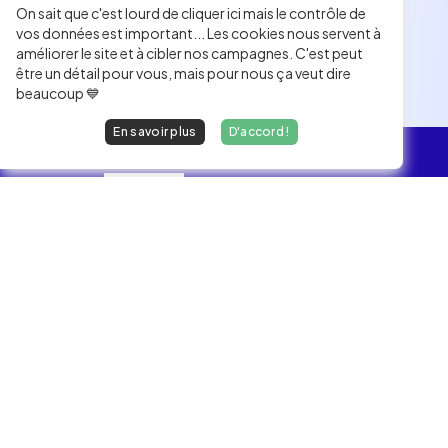
On sait que c'est lourd de cliquer ici mais le contrôle de
vos données est important... Les cookies nous servent à
améliorer le site et à cibler nos campagnes. C'est peut
être un détail pour vous, mais pour nous ça veut dire
beaucoup 💙
En savoir plus
D'accord !
L'essentiel
Les Jobs
Les développeurs heureux au travail.
hello@welovedevs.com
+33 175850252