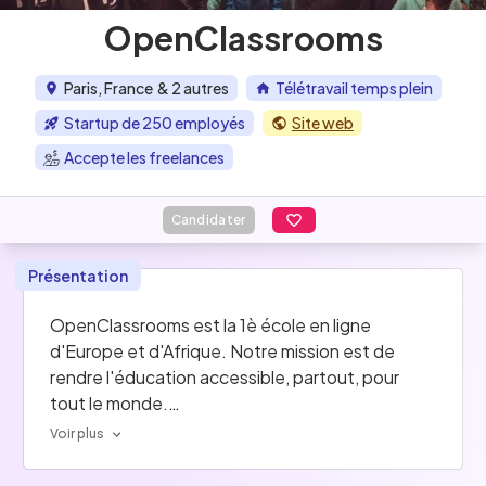
OpenClassrooms
Paris, France
& 2 autres
Télétravail temps plein
Startup de 250 employés
Site web
Accepte les freelances
Candidater
Présentation
OpenClassrooms est la 1è école en ligne 
d'Europe et d'Afrique. Notre mission est de 
rendre l'éducation accessible, partout, pour 
tout le monde.
Voir plus
Chaque mois, nous formons +2 millions 
d'étudiants à travers le monde sur des métiers 