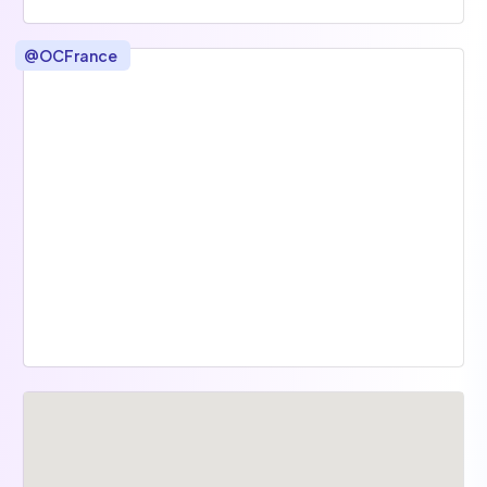
@
OCFrance