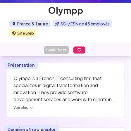
Olympp
France
& 1 autre
SSII / ESN de 45 employés
Site web
Candidater
Présentation
Olympp is a French IT consulting firm that 
specializes in digital transformation and 
innovation. They provide software 
development services and work with clients in 
various industries to help them increase their 
Voir plus
market share or productivity.
Dernière offre d'emploi