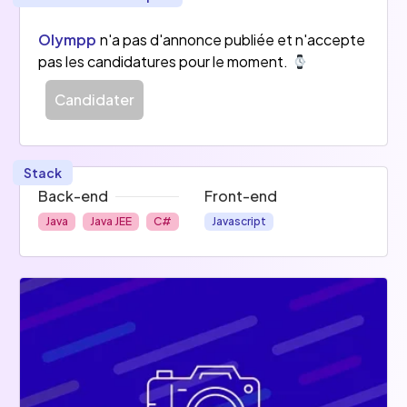
Olympp
n'a pas d'annonce publiée et n'accepte
pas les candidatures pour le moment.
Candidater
Stack
Back-end
Front-end
Java
Java JEE
C#
Javascript