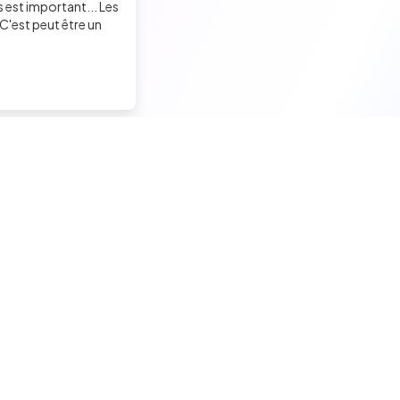
s est important... Les
C'est peut être un
Trouver un job tech
Recruter un tech
Candidats seniors
Contacter des développeu
Candidats experimentés
Poster des offres d'emploi
Candidats juniors
Créer ma page entreprise
Offres d'emploi pour techs
Tester mes développeurs
Tests techniques, QCM et quiz
Formations pour recruteurs
Formations candidats techs
Mentions légales / CGU-C