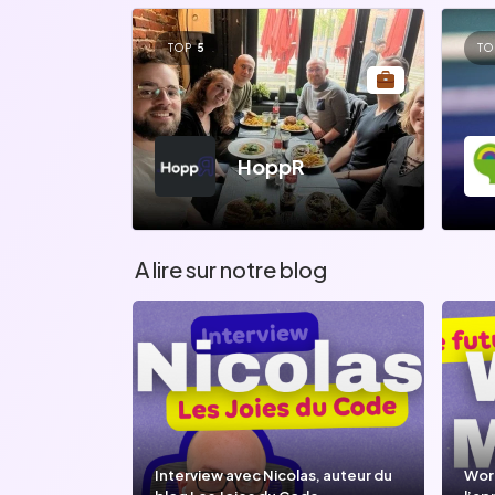
TOP
5
TO
HoppR
A lire sur notre blog
Interview avec Nicolas, auteur du
Wor