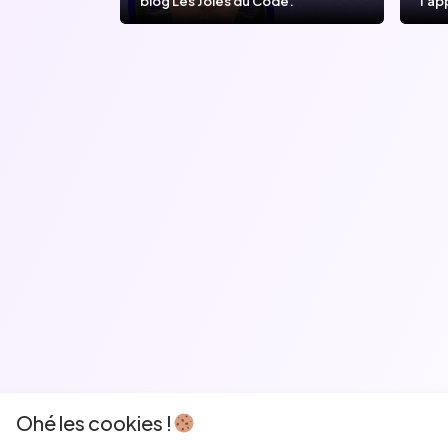
blog Les Joies du Code.
l’ap
l’IA
Ohé les cookies !