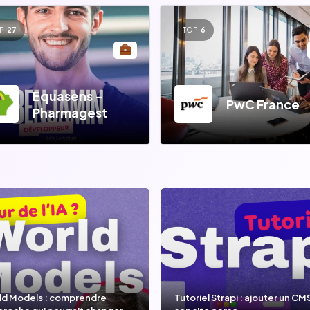
P
27
TOP
6
Equasens -
PwC France
Pharmagest
ld Models : comprendre
Tutoriel Strapi : ajouter un CM