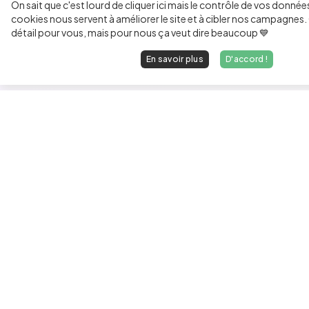
On sait que c'est lourd de cliquer ici mais le contrôle de vos donnée
cookies nous servent à améliorer le site et à cibler nos campagnes. 
détail pour vous, mais pour nous ça veut dire beaucoup 💙
En savoir plus
D'accord !
Les développeurs heureux au travail.
hello@welovedevs.com
+33 175850252