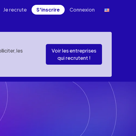
Je recrute
S'inscrire
Connexion
iciter, les
Voir les entreprises
qui recrutent !