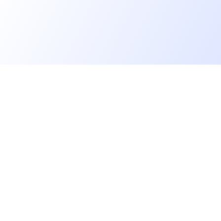
Allons plus loin
rs
Blog
Baromètre des salaires tech
Open Source
Gestion des données
 IT
Helpdesk
GV
Gestion des cookies