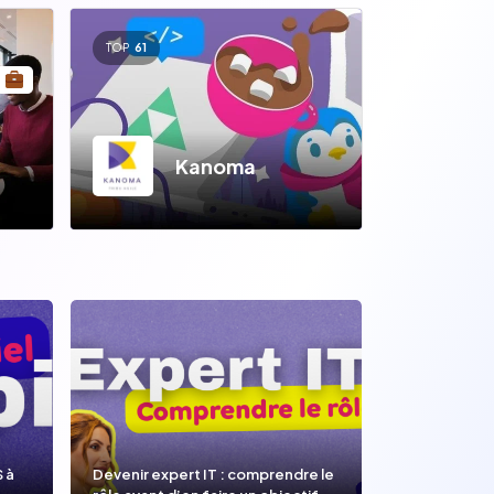
TOP
61
Kanoma
S à
Devenir expert IT : comprendre le