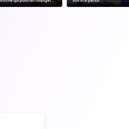
proche qui pourrait changer
son site perso.