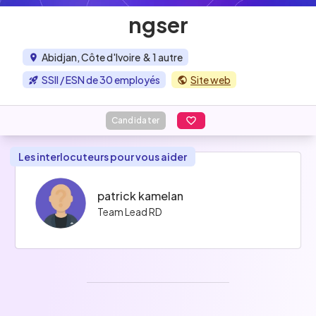
ngser
Abidjan, Côte d'Ivoire
& 1 autre
SSII / ESN de 30 employés
Site web
Candidater
Les interlocuteurs pour vous aider
patrick kamelan
Team Lead RD