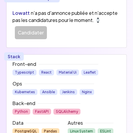
partage. Nous sommes également attachés à la 
transparence et offrons des possiblités 
Lowatt
n'a pas d'annonce publiée et n'accepte
d'implications en dehors du cadre purement 
pas les candidatures pour le moment.
technique.
Candidater
Nous sommes basés autour de Toulouse et 
télé-travaillons majoritairement (coworking 
ensemble 1 jour par semaine). Temps partiel et 
Stack
télétravail total possible selon profil.
Front-end
Typescript
React
Material Ui
Leaflet
Ops
Kubernetes
Ansible
Jenkins
Nginx
Back-end
Python
FastAPI
SQLAlchemy
Data
Autres
PostgreSQL
Pandas
Linux System
ESLint