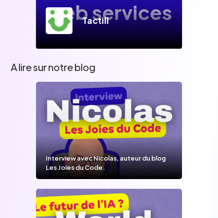
web services
Tactill
A lire sur notre blog
Interview avec Nicolas, auteur du blog
Les Joies du Code.