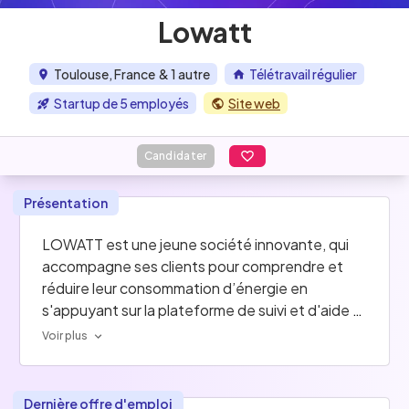
Lowatt
Toulouse, France
& 1 autre
Télétravail régulier
Startup de 5 employés
Site web
Candidater
Présentation
LOWATT est une jeune société innovante, qui 
accompagne ses clients pour comprendre et 
réduire leur consommation d’énergie en 
s'appuyant sur la plateforme de suivi et d'aide à 
la décision qu'elle développe.
Voir plus
Nous proposons un cadre de travail attractif et 
motivant, avec des valeurs d'ouverture et de 
Dernière offre d'emploi