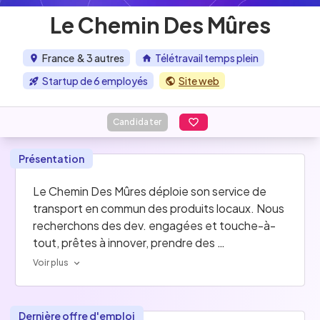
Le Chemin Des Mûres
France
& 3 autres
Télétravail temps plein
Startup de 6 employés
Site web
Candidater
Présentation
Le Chemin Des Mûres déploie son service de 
transport en commun des produits locaux. Nous 
recherchons des dev. engagées et touche-à-
tout, prêtes à innover, prendre des 
responsabilités et sauter avec nous dans le bus 
Voir plus
de la révolution alimentaire.
Dernière offre d'emploi