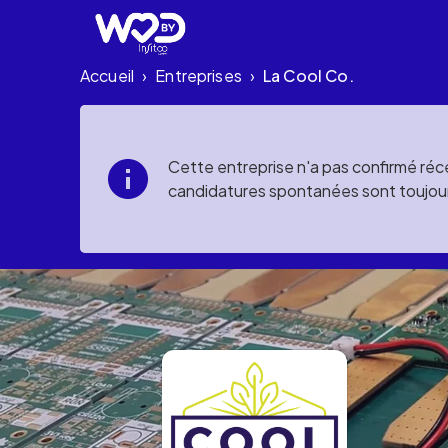
Accueil
Entreprises
La Cool Co.
›
›
Cette entreprise n'a pas confirmé réce
candidatures spontanées sont toujou