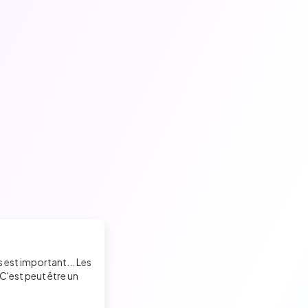
s est important... Les
C'est peut être un