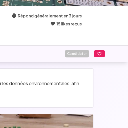
Répond généralement en 3 jours
15 likes reçus
Candidater
 les données environnementales, afin 