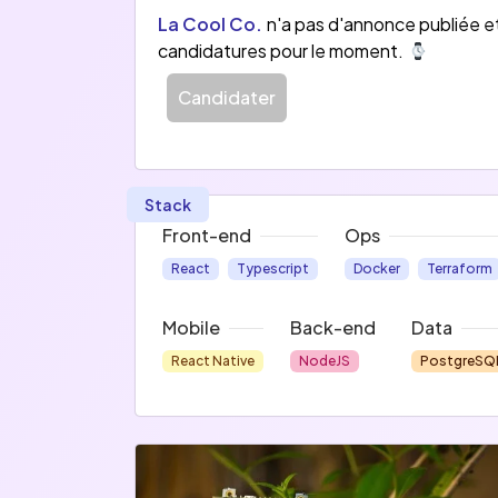
La Cool Co.
n'a pas d'annonce publiée e
candidatures pour le moment.
Candidater
Stack
Front-end
Ops
React
Typescript
Docker
Terraform
Mobile
Back-end
Data
React Native
NodeJS
PostgreSQ