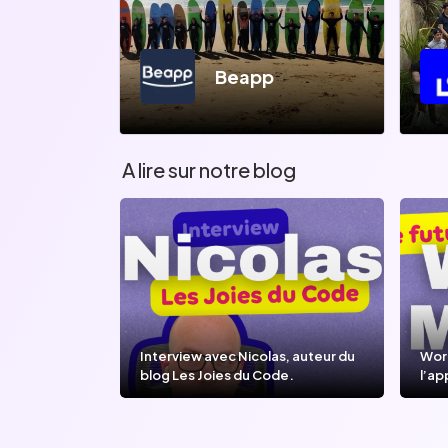
Beapp
A lire sur notre blog
Interview avec Nicolas, auteur du
Wor
blog Les Joies du Code.
l’ap
l’IA