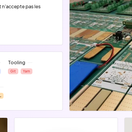
t n'accepte pas les
Tooling
Git
Yarn
L