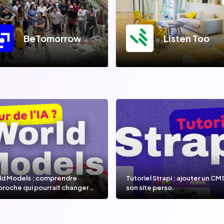
BeTomorrow
Listen Too
ld Models : comprendre
Tutoriel Strapi : ajouter un CM
proche qui pourrait changer
son site perso.