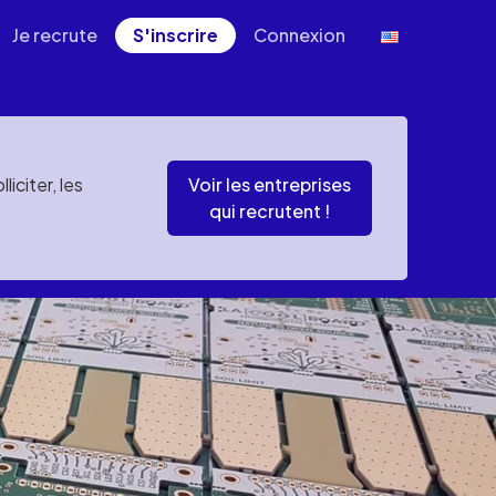
Je recrute
S'inscrire
Connexion
iciter, les
Voir les entreprises
qui recrutent !