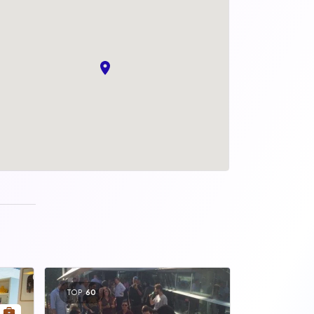
TOP
60