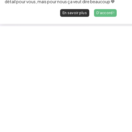
détail pour vous, mais pour nous ça veut dire beaucoup 💙
En savoir plus
D'accord !
Les développeurs heureux au travail.
hello@welovedevs.com
+33 175850252