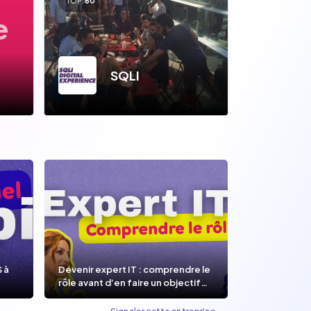
TOP
60
e
SQLI
S à
Devenir expert IT : comprendre le
rôle avant d’en faire un objectif
de carrière.