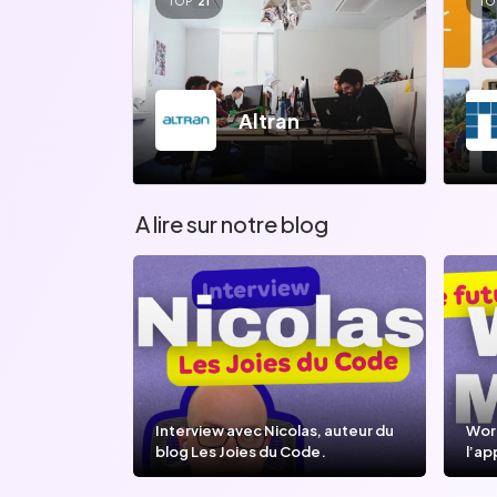
TOP
21
TO
Altran
A lire sur notre blog
Interview avec Nicolas, auteur du
Wor
blog Les Joies du Code.
l’ap
l’IA