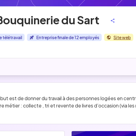
Bouquinerie du Sart
e télétravail
Entreprise finale de 12 employés
Site web
ut est de donner du travail à des personnes logées en centr
 métier : collecte , tri et revente de livres d’occasion (via 