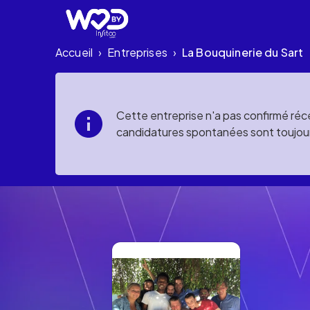
Accueil
Entreprises
La Bouquinerie du Sart
›
›
Cette entreprise n'a pas confirmé réce
candidatures spontanées sont toujou