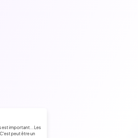
s est important... Les
C'est peut être un