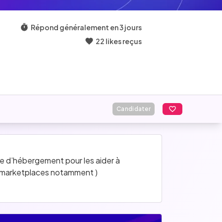
Répond généralement en 3 jours
22 likes reçus
Candidater
e d’hébergement pour les aider à 
les marketplaces notamment )