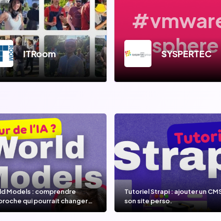
P
19
#vmwar
vsphere
ITRoom
SYSPERTEC
ld Models : comprendre
Tutoriel Strapi : ajouter un CM
proche qui pourrait changer
son site perso.