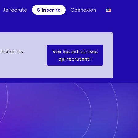
Je recrute
S'inscrire
Connexion
iciter, les
Voir les entreprises
qui recrutent !