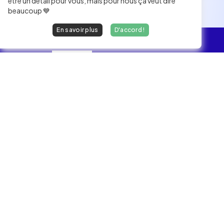
être un détail pour vous, mais pour nous ça veut dire
beaucoup 💙
En savoir plus
D'accord !
L'essentiel
Les Jobs
Les développeurs heureux au travail.
hello@welovedevs.com
+33 175850252