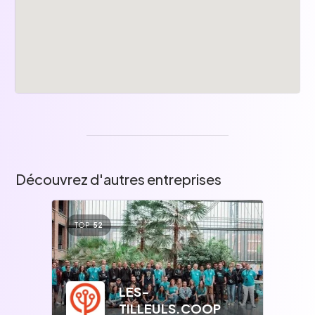
Mutuelle d'entreprise avantageuse proposée.
Frais de transport
Remboursement de 50% des frais de
transport en commun.
Vie de l'agence
Petits déjeuners du lundi, afterwork et team-
building bi-annuels.
Découvrez d'autres entreprises
TOP
52
LES-
TILLEULS.COOP