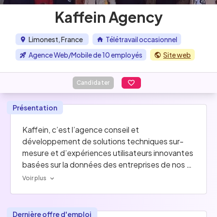
Kaffein Agency
Limonest, France
Télétravail occasionnel
Agence Web/Mobile de 10 employés
Site web
Candidater
Présentation
Kaffein, c’est l’agence conseil et 
développement de solutions techniques sur-
mesure et d’expériences utilisateurs innovantes 
basées sur la données des entreprises de nos 
clients.
Voir plus
Nous accompagnons les PME et ETI Françaises 
autour de 5 grands défis :
Dernière offre d'emploi