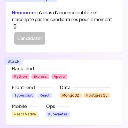
jusqu’au restaurant in situ, en passant par les 
frigos connectés, leurs solutions donnent corps 
Neocorner
n'a pas d'annonce publiée et
à une vision partagée du déjeuner entre leurs 
n'accepte pas les candidatures pour le moment.
clients et Neocorner.
Candidater
Stack
Back-end
Python
Express
Apollo
Front-end
Data
Typescript
React
MongoDB
PostgreSQL
Mobile
Ops
React Native
Kubernetes