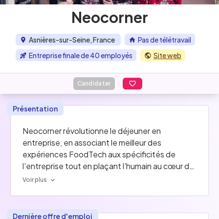
Neocorner
Asnières-sur-Seine, France
Pas de télétravail
Entreprise finale de 40 employés
Site web
Candidater
Présentation
Neocorner révolutionne le déjeuner en 
entreprise, en associant le meilleur des 
expériences FoodTech aux spécificités de 
l'entreprise tout en plaçant l'humain au cœur de 
son offre. Ils conçoivent des solutions sur-
Voir plus
mesure de restauration pour les entreprises 
dont les besoins vont bien au-delà du seul gain 
financier. De la simple commande digitale 
Dernière offre d'emploi