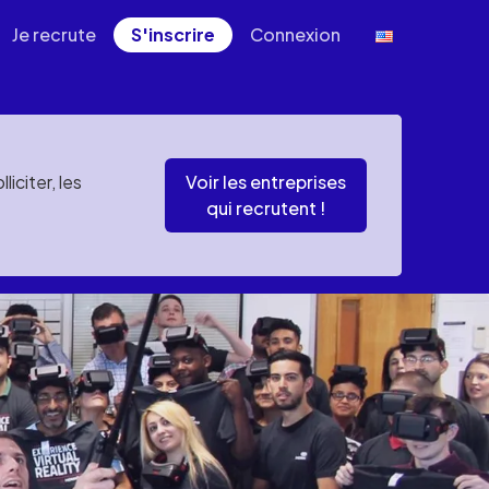
Je recrute
S'inscrire
Connexion
iciter, les
Voir les entreprises
qui recrutent !