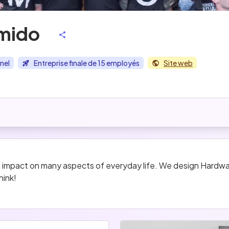
mido
nel
Entreprise finale de 15 employés
Site web
uge impact on many aspects of everyday life. We design Hardwa
hink!