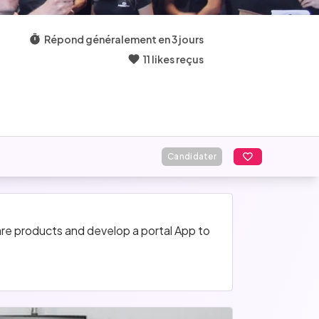
Répond généralement en 3 jours
11 likes reçus
Candidater
re products and develop a portal App to 