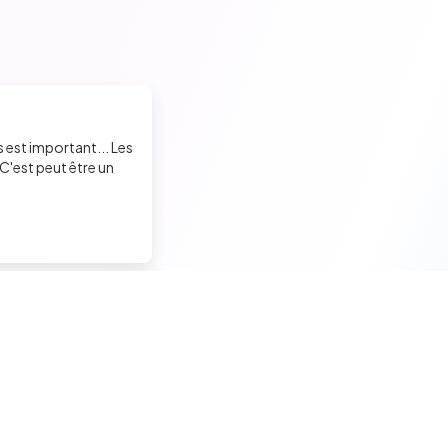
s est important... Les
C'est peut être un
Trouver un job tech
Recruter un tech
Candidats seniors
Contacter des développeu
Candidats experimentés
Poster des offres d'emploi