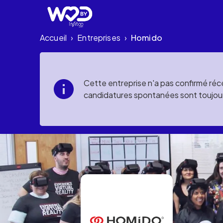
Accueil
Entreprises
Homido
›
›
Cette entreprise n'a pas confirmé réce
candidatures spontanées sont toujou