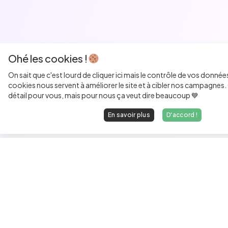
Ohé les cookies !
On sait que c'est lourd de cliquer ici mais le contrôle de vos donnée
cookies nous servent à améliorer le site et à cibler nos campagnes. 
détail pour vous, mais pour nous ça veut dire beaucoup 💙
En savoir plus
D'accord !