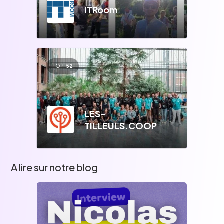
ITRoom
TOP
52
LES-
TILLEULS.COOP
A lire sur notre blog