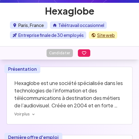
Hexaglobe
Paris, France
Télétravail occasionnel
Entreprise finale de 30 employés
Site web
Candidater
Présentation
Hexaglobe est une société spécialisée dans les 
technologies de l’information et des 
télécommunications à destination des métiers 
de l’audiovisuel. Créée en 2004 et en forte 
croissance, Hexaglobe offre une forte 
Voir plus
expertise scientifique et technologique, à la 
pointe de l’état de l’art.
Hexaglobe dispose d’une plateforme de 
Dernière offre d'emploi