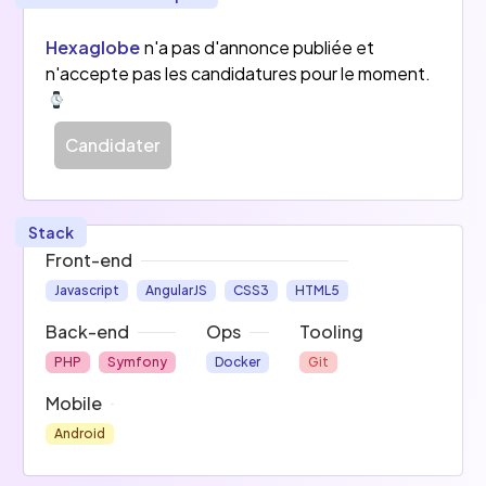
gestion et diffusion de vidéo en ligne nommée 
Hexa-Vidéo utilisée par des clients finaux, 
Hexaglobe
n'a pas d'annonce publiée et
cumulant plusieurs millions de visiteurs uniques 
n'accepte pas les candidatures pour le moment.
par jour. Nos missions nous amènent à participer 
à la révolution des modes de consommation des 
médias.
Candidater
Stack
Front-end
Javascript
AngularJS
CSS3
HTML5
Back-end
Ops
Tooling
PHP
Symfony
Docker
Git
Mobile
Android