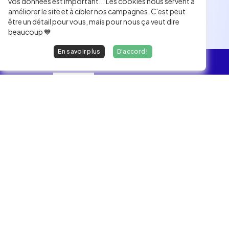
vos données est important... Les cookies nous servent à
améliorer le site et à cibler nos campagnes. C'est peut
être un détail pour vous, mais pour nous ça veut dire
beaucoup 💙
En savoir plus
D'accord !
L'essentiel
Les Jobs
Les développeurs heureux au travail.
hello@welovedevs.com
+33 175850252