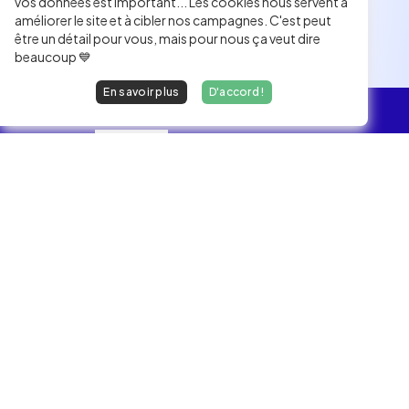
vos données est important... Les cookies nous servent à
améliorer le site et à cibler nos campagnes. C'est peut
être un détail pour vous, mais pour nous ça veut dire
beaucoup 💙
En savoir plus
D'accord !
L'essentiel
Les Jobs
Les développeurs heureux au travail.
hello@welovedevs.com
+33 175850252