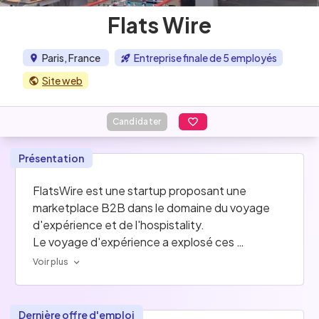
Flats Wire
Paris, France
Entreprise finale de 5 employés
Site web
Candidater
Présentation
FlatsWire est une startup proposant une 
marketplace B2B dans le domaine du voyage 
d'expérience et de l'hospistality. 
Le voyage d'expérience a explosé ces 
dernières années et peine à avoir une offre 
Voir plus
qualifiée de biens de locations (appartements, 
villas, etc.).
Grâce à sa marketplace, FlatsWire met en 
Dernière offre d'emploi