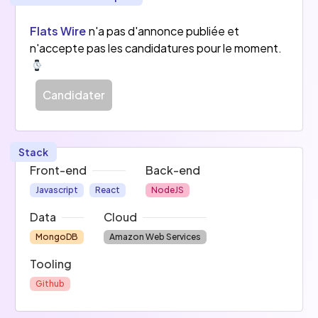
relation ces agences et des gestionnaires de 
biens et même des fournisseurs de services.
Flats Wire
n'a pas d'annonce publiée et
n'accepte pas les candidatures pour le moment.
Nous venons de boucler notre 1ère levée de 
fonds. 
Cette levée doit nous permettre de devenir 
Candidater
leader sur ce marché encore récent et peu 
consolidé. 
Afin de réussir cet objectif, nous renforçons 
Stack
notre équipe technique et commerciale.
Front-end
Back-end
Javascript
React
NodeJS
Data
Cloud
MongoDB
Amazon Web Services
Tooling
Github