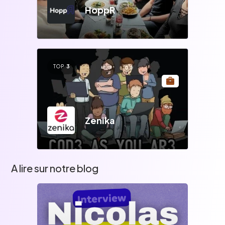
HoppR
TOP
3
Zenika
A lire sur notre blog