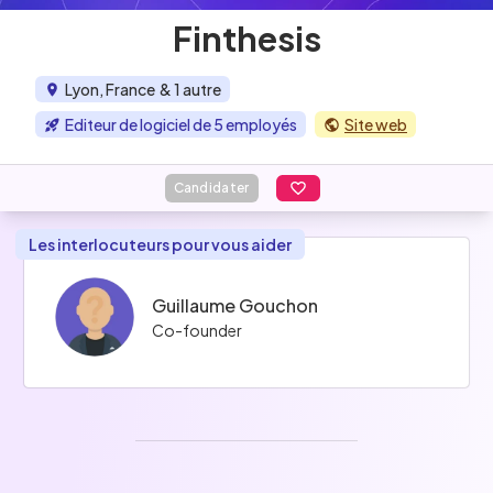
Finthesis
Lyon, France
& 1 autre
Editeur de logiciel de 5 employés
Site web
Candidater
Les interlocuteurs pour vous aider
Guillaume Gouchon
Co-founder