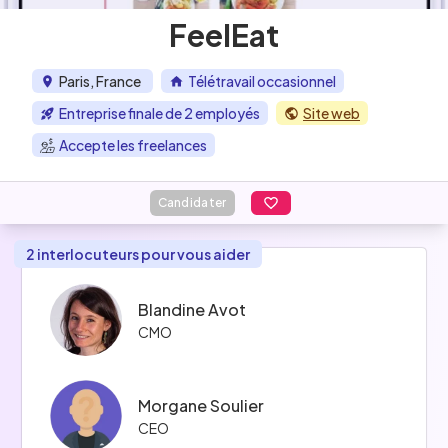
FeelEat
Paris, France
Télétravail occasionnel
Entreprise finale de 2 employés
Site web
Accepte les freelances
Candidater
2 interlocuteurs pour vous aider
Blandine Avot
CMO
Morgane Soulier
CEO