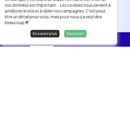
vos données est important... Les cookies nous servent à
améliorer le site et à cibler nos campagnes. C'est peut
être un détail pour vous, mais pour nous ça veut dire
beaucoup 💙
En savoir plus
D'accord !
L'essentiel
Les Jobs
Les développeurs heureux au travail.
hello@welovedevs.com
+33 175850252