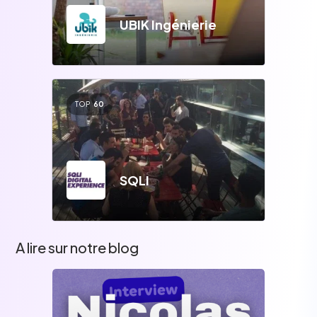
UBIK Ingénierie
TOP
60
SQLI
A lire sur notre blog