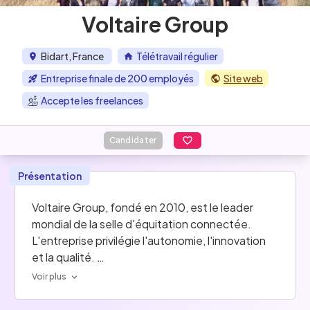
Voltaire Group
Bidart, France
Télétravail régulier
Entreprise finale de 200 employés
Site web
Accepte les freelances
Candidater
Présentation
Voltaire Group, fondé en 2010, est le leader 
mondial de la selle d'équitation connectée. 
L'entreprise privilégie l'autonomie, l'innovation 
et la qualité. 
Membre de la FrenchTech mais aussi Entreprise 
Voir plus
du Patrimoine Vivant, l'entreprise a une vision qui 
allie innovation et long terme. On veut faire du 