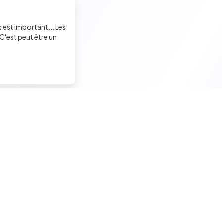
s est important... Les
C'est peut être un
Trouver un job tech
Recruter un tech
Candidats seniors
Contacter des développeu
Candidats experimentés
Poster des offres d'emploi
Candidats juniors
Créer ma page entreprise
Offres d'emploi pour techs
Tester mes développeurs
Tests techniques, QCM et quiz
Formations pour recruteurs