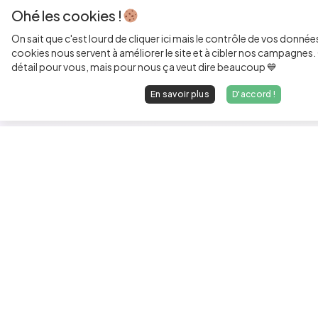
Ohé les cookies !
On sait que c'est lourd de cliquer ici mais le contrôle de vos donnée
cookies nous servent à améliorer le site et à cibler nos campagnes. 
détail pour vous, mais pour nous ça veut dire beaucoup 💙
En savoir plus
D'accord !
Les développeurs heureux au travail.
hello@welovedevs.com
+33 175850252