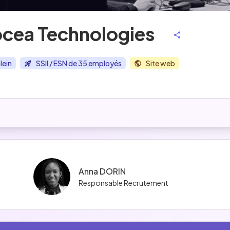
cea Technologies
lein
SSII / ESN de 35 employés
Site web
Anna DORIN
Responsable Recrutement