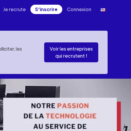
Je recrute
S'inscrire
Connexion
iciter, les
Voir les entreprises
qui recrutent !