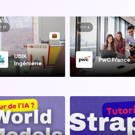
P
17
TOP
6
UBIK
PwC France
Ingénierie