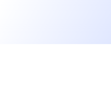
Allons plus loin
rs
Blog
Baromètre des salaires tech
Open Source
Gestion des données
 IT
Helpdesk