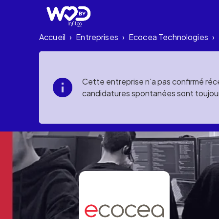
Accueil
Entreprises
Ecocea Technologies
›
›
›
Cette entreprise n'a pas confirmé réce
candidatures spontanées sont toujou