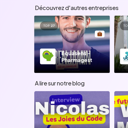
Découvrez d'autres entreprises
TOP
27
TO
Equasens -
Pharmagest
A lire sur notre blog