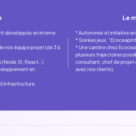
e
Le 
ment développés en interne
* Autonomie et initiative 
* Soirées jeux, “Ecoceapint
 de nos équipe projet (de 3 à
* Une carrière chez Ecoce
plusieurs trajectoires poss
es (Node JS, React…)
consultant, chef de projet
éveloppement en
 d’infrastructure,