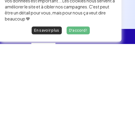
vos données est important... Les cookies nous servent à
améliorer le site et à cibler nos campagnes. C'est peut
être un détail pour vous, mais pour nous ça veut dire
beaucoup 💙
En savoir plus
D'accord !
L'essentiel
Les Jobs
Les développeurs heureux au travail.
hello@welovedevs.com
+33 175850252