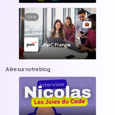
TOP
6
PwC France
A lire sur notre blog