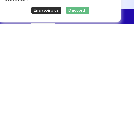
En savoir plus
D'accord !
L'essentiel
Les Jobs
Les développeurs heureux au travail.
hello@welovedevs.com
+33 175850252