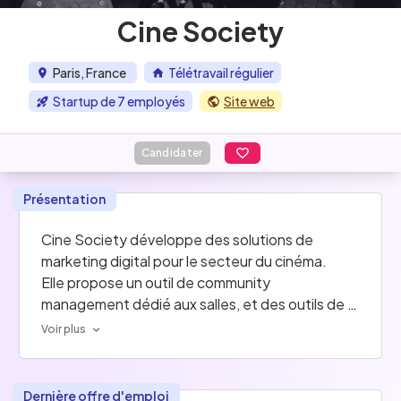
Cine Society
Paris, France
Télétravail régulier
Startup de 7 employés
Site web
Candidater
Présentation
Cine Society développe des solutions de 
marketing digital pour le secteur du cinéma. 
Elle propose un outil de community 
management dédié aux salles, et des outils de 
marketing ciblé destiné aux distributeurs, basés 
Voir plus
sur la data.
Dernière offre d'emploi