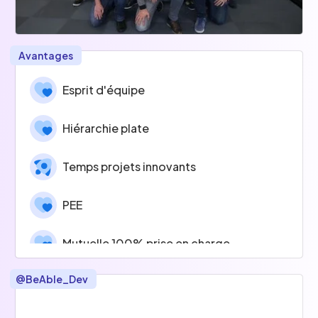
Avantages
Esprit d'équipe
Hiérarchie plate
Temps projets innovants
PEE
Mutuelle 100% prise en charge
@
BeAble_Dev
Paniers repas