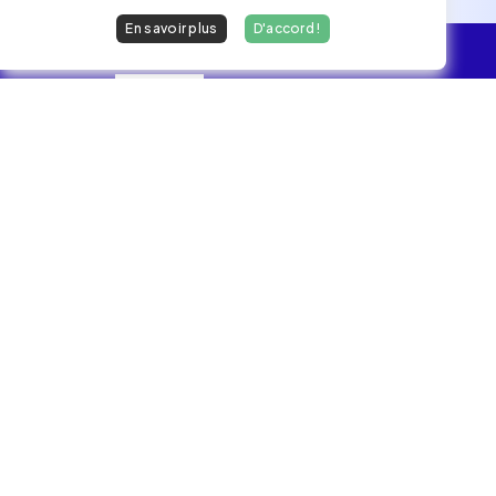
En savoir plus
D'accord !
L'essentiel
Les Jobs
Les développeurs heureux au travail.
hello@welovedevs.com
+33 175850252