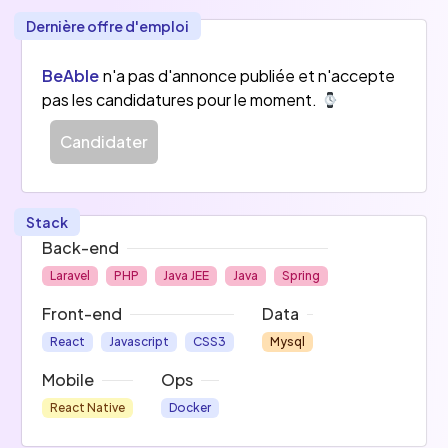
Dernière offre d'emploi
Nous réalisons différents types de projets 
informatiques dans des domaines tels que le 
BeAble
n'a pas d'annonce publiée et n'accepte
sport, le tourisme, l'enseignement, le e-
pas les candidatures pour le moment.
commerce et l'audio-visuel.
Candidater
Nous développons également nos propres 
projets et permettons à chacun d'apporter sa 
pierre à l'édifice ! 
Stack
Back-end
Laravel
PHP
Java JEE
Java
Spring
Front-end
Data
React
Javascript
CSS3
Mysql
Mobile
Ops
React Native
Docker