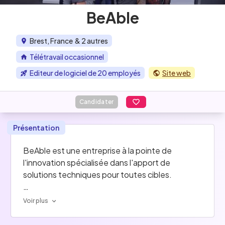
BeAble
Brest, France
& 2 autres
Télétravail occasionnel
Editeur de logiciel de 20 employés
Site web
Candidater
Présentation
BeAble est une entreprise à la pointe de 
l'innovation spécialisée dans l'apport de 
solutions techniques pour toutes cibles. 
Basés à Brest, Lille et Montpellier, nous mettons 
Voir plus
un point d'honneur à placer l'humain et nos 
employés au centre de nos préoccupations.