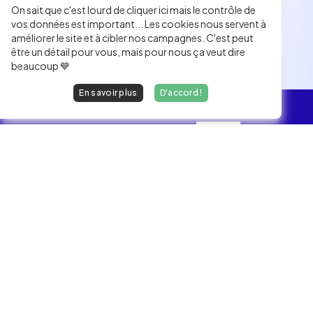
On sait que c'est lourd de cliquer ici mais le contrôle de
vos données est important... Les cookies nous servent à
améliorer le site et à cibler nos campagnes. C'est peut
être un détail pour vous, mais pour nous ça veut dire
beaucoup 💙
En savoir plus
D'accord !
L'essentiel
Les Jobs
Les développeurs heureux au travail.
hello@welovedevs.com
+33 175850252