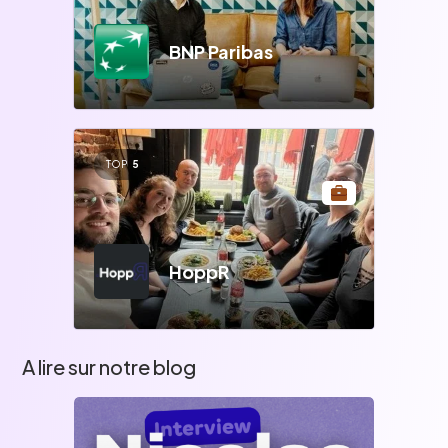
BNP Paribas
TOP
5
HoppR
A lire sur notre blog