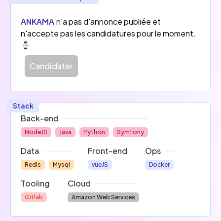
créés dans le monde, dont plus de 40 millions en 
France). Avec plus de 300 collaborateurs, 
ANKAMA
n'a pas d'annonce publiée et
Ankama a investi plusieurs domaines d'activité 
n'accepte pas les candidatures pour le moment.
pour devenir un véritable groupe transmédia.
Ankama intervient dans le domaine du 
Candidater
divertissement au sens large : 
•	Jeux vidéo                 Animation
•	Editions                     Jeux de plateau
Stack
Back-end
Avec Ankama, chaque histoire est unique, mais 
NodeJS
Java
Python
Symfony
toutes sont connectées.
Data
Front-end
Ops
Redis
Mysql
vueJS
Docker
Tooling
Cloud
Gitlab
Amazon Web Services