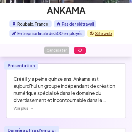
ANKAMA
Roubaix, France
Pas de télétravail
Entreprise finale de 300 employés
Site web
Candidater
Présentation
Créé il y a peine quinze ans, Ankama est 
aujourd'hui un groupe indépendant de création 
numérique spécialisé dans le domaine du 
divertissement et incontournable dans le 
monde du jeu vidéo !
Voir plus
Depuis le succès phénoménal en 2004, du jeu 
en ligne DOFUS (85 millions de comptes ont été 
Dernière offre d'emploi