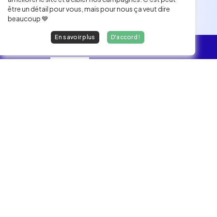
être un détail pour vous, mais pour nous ça veut dire
beaucoup 💙
En savoir plus
D'accord !
L'essentiel
Les Jobs
Les développeurs heureux au travail.
hello@welovedevs.com
+33 175850252