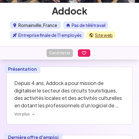
Addock
Romainville, France
Pas de télétravail
Entreprise finale de 11 employés
Site web
Candidater
Présentation
Depuis 4 ans, Addock a pour mission de 
digitaliser le secteur des circuits touristiques, 
des activités locales et des activités culturelles 
en dotant les professionnels d'un logiciel de 
gestion (PMS) qui leur permet de gérer, vendre 
Voir plus
et distribuer facilement leurs activités
Anciens du monde du voyage et de 
l'hébergement, nous comprenons mieux que 
Dernière offre d'emploi