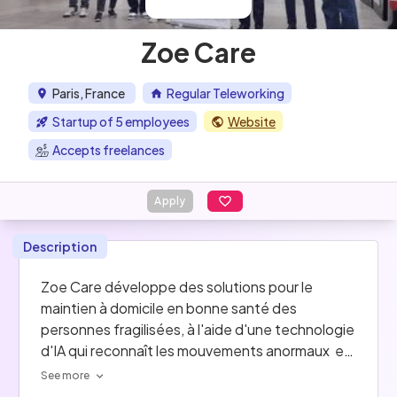
Zoe Care
Paris, France
Regular Teleworking
Startup of 5 employees
Website
Accepts freelances
Apply
Description
Zoe Care développe des solutions pour le 
maintien à domicile en bonne santé des 
personnes fragilisées, à l'aide d'une technologie 
d'IA qui reconnaît les mouvements anormaux  en 
analysant les perturbations des signaux Wi-Fi.
See more
La société a été créée en 2022 par Thomas 