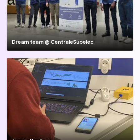
Dream team @ CentraleSupelec