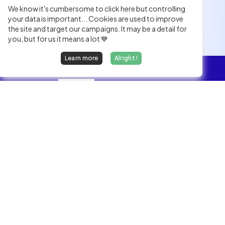
We know it's cumbersome to click here but controlling
your data is important... Cookies are used to improve
the site and target our campaigns. It may be a detail for
you, but for us it means a lot 💙
Learn more
Alright !
Overview
Jobs
We find dream jobs for developers.
hello@welovedevs.com
+33 175850252