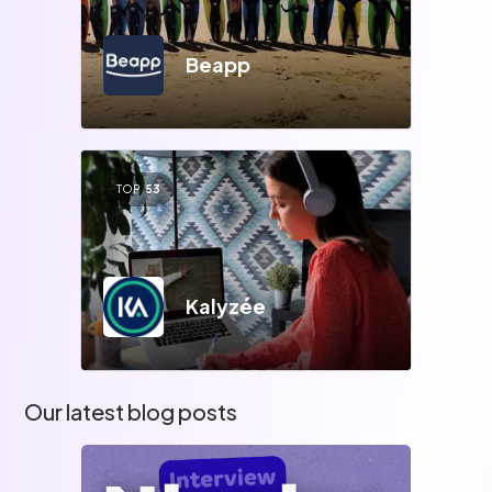
Beapp
TOP
53
Kalyzée
Our latest blog posts