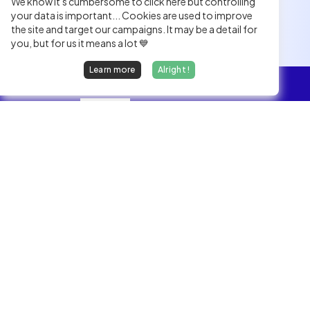
We know it's cumbersome to click here but controlling
your data is important... Cookies are used to improve
the site and target our campaigns. It may be a detail for
you, but for us it means a lot 💙
Learn more
Alright !
Overview
Jobs
We find dream jobs for developers.
hello@welovedevs.com
+33 175850252