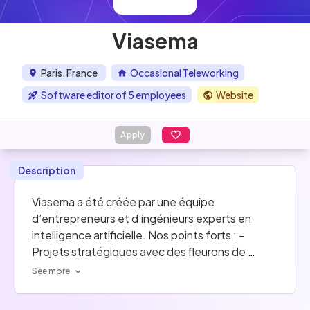
Viasema
Paris, France
Occasional Teleworking
Software editor of 5 employees
Website
Apply
Description
Viasema a été créée par une équipe 
d’entrepreneurs et d’ingénieurs experts en 
intelligence artificielle. Nos points forts : - 
Projets stratégiques avec des fleurons de 
l’industrie française ainsi que des leaders 
See more
mondiaux français (4 clients avec plus de 20 
milliards de CA)