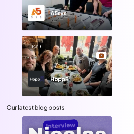
A5sys
TOP
5
HoppR
Our latest blog posts