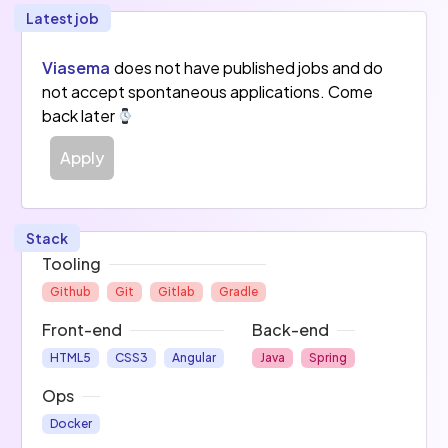
 - L’apport de connaissances et d’expertise 
Latest job
dans les nouvelles technologies “états de l’art” 
dont nos clients ne disposent pas en interne
Viasema
does not have published jobs and do
- Des solutions particulièrement innovantes et 
not accept spontaneous applications. Come
performantes
back later
- Notre plateforme est déjà en production dans 
les environnements IT complexes des leaders 
Apply
industriels français démontrant la maturité 
technologique acquise pendant les dix 
dernières années
Stack
Tooling
Github
Git
Gitlab
Gradle
Front-end
Back-end
HTML5
CSS3
Angular
Java
Spring
Ops
Docker