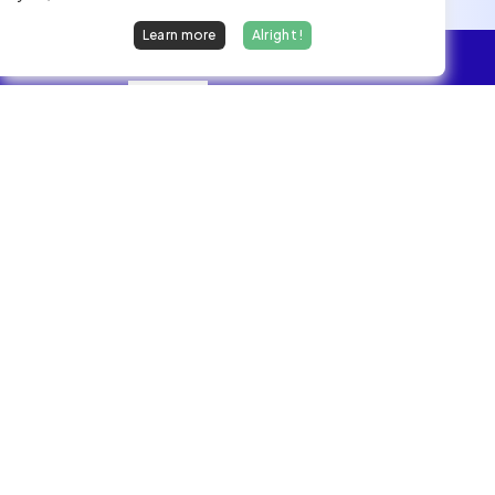
Learn more
Alright !
Overview
Jobs
We find dream jobs for developers.
hello@welovedevs.com
+33 175850252