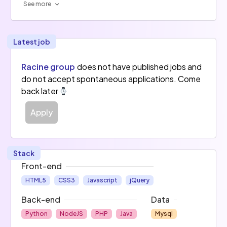
See more
Latest job
Racine group
does not have published jobs and
do not accept spontaneous applications. Come
back later
Apply
Stack
Front-end
HTML5
CSS3
Javascript
jQuery
Back-end
Data
Python
NodeJS
PHP
Java
Mysql