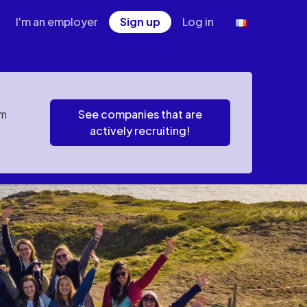
I'm an employer
Sign up
Log in
em
See companies that are
actively recruiting!