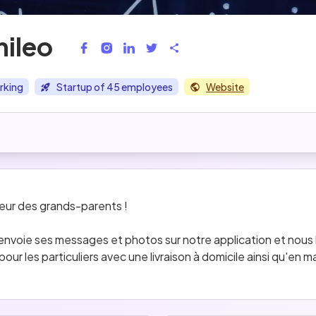
ileo
rking
Startup of 45 employees
Website
heur des grands-parents !  
envoie ses messages et photos sur notre application et nous 
ur les particuliers avec une livraison à domicile ainsi qu'en ma
acun : numérique pour les plus jeunes, papier pour les plus â
on d’utilisateurs actifs, qui font le bonheur de plus de 200 0