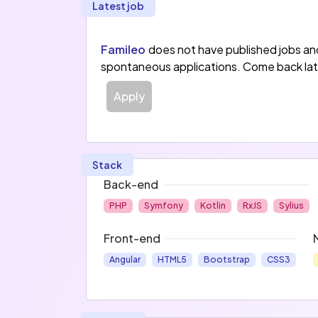
Latest job
!
Famileo est aussi présent dans plus de 2
Famileo
does not have published jobs a
France, Famileo a également démarré un 
spontaneous applications. Come back lat
Canada, aux débuts très prometteurs.
Apply
Lancé en 2015 par Tanguy de Gélis et Ar
et à Barcelone.   
Stack
Back-end
PHP
Symfony
Kotlin
RxJS
Sylius
Front-end
Angular
HTML5
Bootstrap
CSS3
Cloud
Data
Amazon Web Services
MariaDB