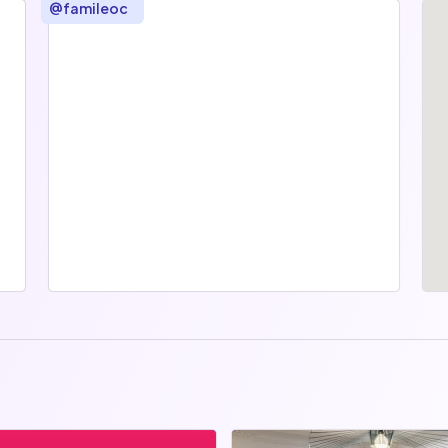
@
famileoc