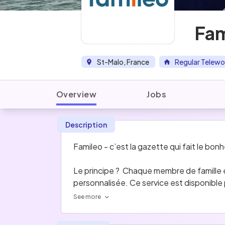
Fam
St-Malo, France
Regular Telewo
Overview
Jobs
Description
Famileo - c’est la gazette qui fait le bon
Le principe ?  Chaque membre de famille 
personnalisée. Ce service est disponible po
2.0, Famileo respecte les habitudes de ch
See more
Aujourd’hui, Famileo compte plus d’1 milli