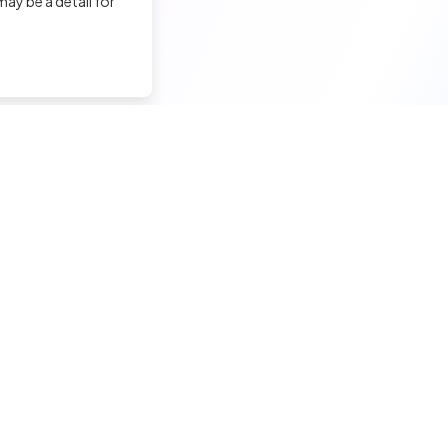
ay be a detail for
nd a tech job
Hire a tech
ior candidates
Meet and hire developers
erimented candidates
Post jobs
ior candidates
Create my company page
 tech jobs
Test my developers
hnical tests and quiz
Training and coaching for re
ining and coaching for techs
Legal Notice