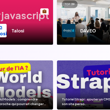
TOP
39
javascript
Talosi
DAVEO
ld Models : comprendre
Tutoriel Strapi : ajouter un CM
proche qui pourrait changer
son site perso.