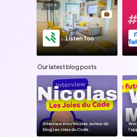
TOP
9
#
Listen Too
Our latest blog posts
Interview avec Nicolas, auteur du
Wor
blog Les Joies du Code.
l’ap
l’IA