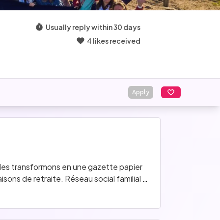
Usually reply within 30 days
4 likes received
Apply
les transformons en une gazette papier 
isons de retraite. Réseau social familial 
gés.
00 grands-parents dans le monde entier 😊 