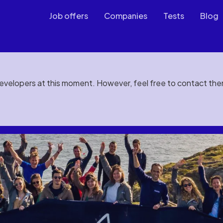
Job offers
Companies
Tests
Blog
developers at this moment. However, feel free to contact th