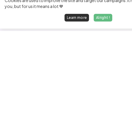
Cookies are used to improve the site and target our campaigns. It m
you, but for us it means a lot 💙
Learn more
Alright !
Fi
Sen
Exp
Jun
We find dream jobs for developers.
See
hello@welovedevs.com
Tec
+33 175850252
Tra