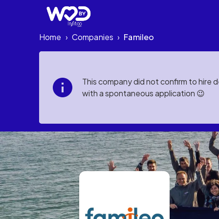
Home
Companies
Famileo
›
›
This company did not confirm to hire 
with a spontaneous application 😉