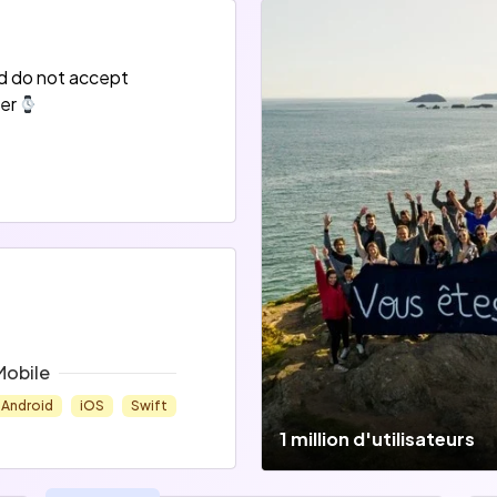
000 établissements partenaires en France et à l'étranger. Bén
nd do not accept
développement à l'international, notamment en Espagne, au 
er
mel de Lesquen, nous sommes à ce jour une équipe d’une cinqu
Mobile
Android
iOS
Swift
1 million d'utilisateurs