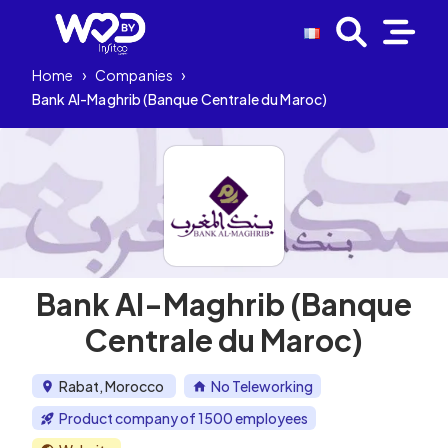
Home
›
Companies
›
Bank Al-Maghrib (Banque Centrale du Maroc)
Bank Al-Maghrib (Banque
Centrale du Maroc)
Rabat, Morocco
No Teleworking
Product company of 1500 employees