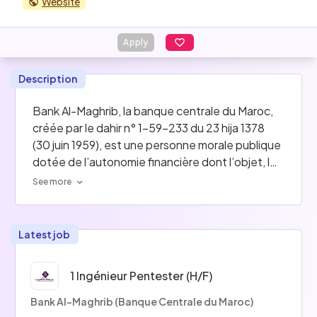
Website
Apply
Description
Bank Al-Maghrib, la banque centrale du Maroc, 
créée par le dahir n° 1-59-233 du 23 hija 1378 
(30 juin 1959), est une personne morale publique 
dotée de l’autonomie financière dont l’objet, les 
fonctions, les opérations ainsi que les modalités 
See more
d’administration, de direction et de contrôle ont 
été adaptés par la loi n° 76-03, portant statut 
de Bank Al-Maghrib, entrée en vigueur le 20 
Latest job
février 2006, ainsi que par les textes pris pour 
son application, tels que modifiés.
1 Ingénieur Pentester (h/f)
> Missions fondamentales :
Bank Al-Maghrib (Banque Centrale du Maroc)