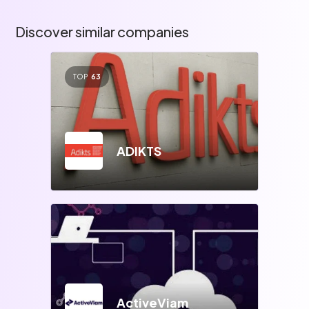
Discover similar companies
TOP
63
ADIKTS
ActiveViam