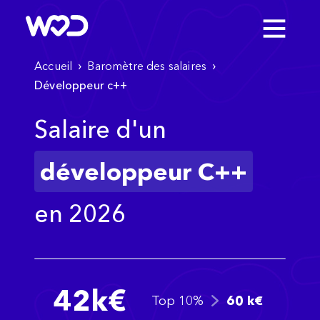
›
›
Accueil
Baromètre des salaires
Développeur c++
Salaire d'un
développeur C++
en 2026
42
k€
Top 10%
60
k€