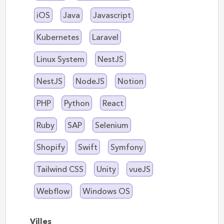
iOS
Java
Javascript
Kubernetes
Laravel
Linux System
NestJS
NestJS
NodeJS
Notion
PHP
Python
React
Ruby
SAP
Selenium
Shopify
Swift
Symfony
Tailwind CSS
Unity
vueJS
Webflow
Windows OS
Villes