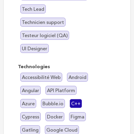
Tech Lead
Technicien support
Testeur logiciel (QA)
UI Designer
Technologies
Accessibilité Web
Android
Angular
API Platform
Azure
Bubble.io
C++
Cypress
Docker
Figma
Gatling
Google Cloud