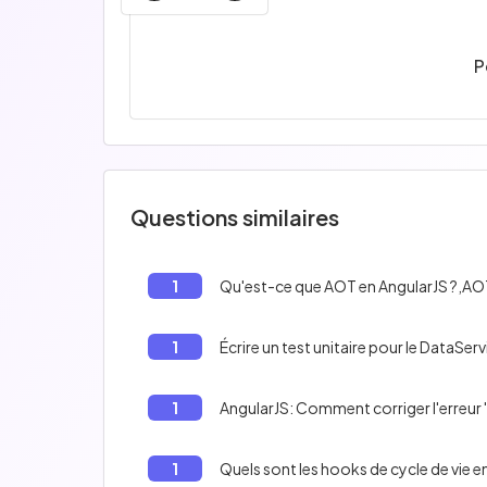
P
Questions similaires
1
Qu'est-ce que AOT en AngularJS ?,AOT 
1
Écrire un test unitaire pour le DataSer
1
AngularJS: Comment corriger l'erreur '
1
Quels sont les hooks de cycle de vie e