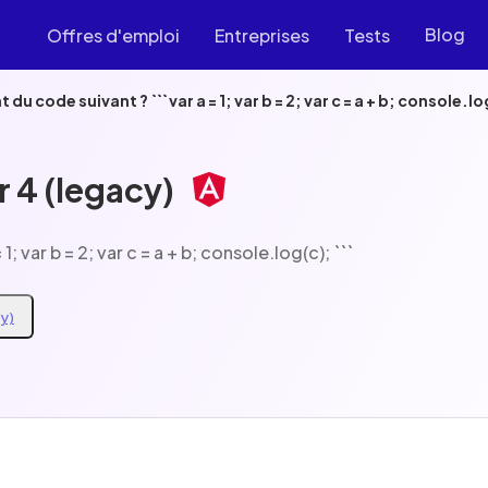
Blog
Offres d'emploi
Entreprises
Tests
Quel est le résultat du code suivant ? ``` var a = 1; var b = 2; var c = a + b; conso
 4 (legacy)
ltat du code suivant ? ``` var a = 1; var b = 2; var c = a + b; console.log(c); ```
cy)