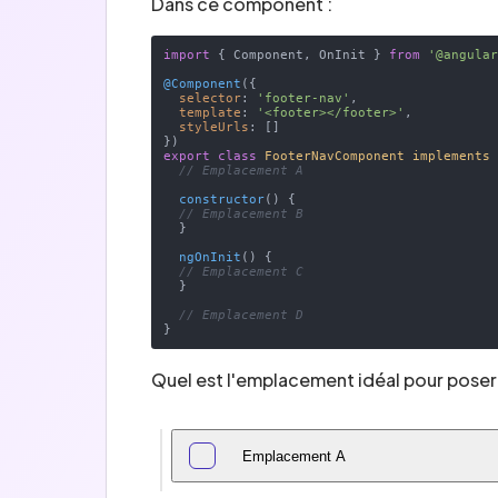
Dans ce component :
import
 { Component, OnInit } 
from
'@angula
@Component
({

selector
: 
'footer-nav'
,

template
: 
'<footer></footer>'
,

styleUrls
: []

export
class
FooterNavComponent
implements
// Emplacement A
constructor
(
)
 {

// Emplacement B
  }

ngOnInit
(
)
 {

// Emplacement C
  }

// Emplacement D
Quel est l'emplacement idéal pour poser
Emplacement A