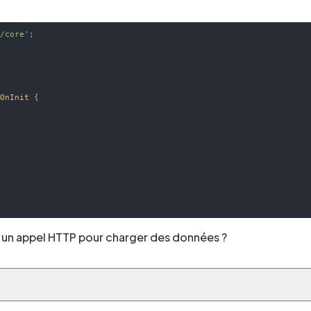
r/core'
;

OnInit
{

 un appel HTTP pour charger des données ?