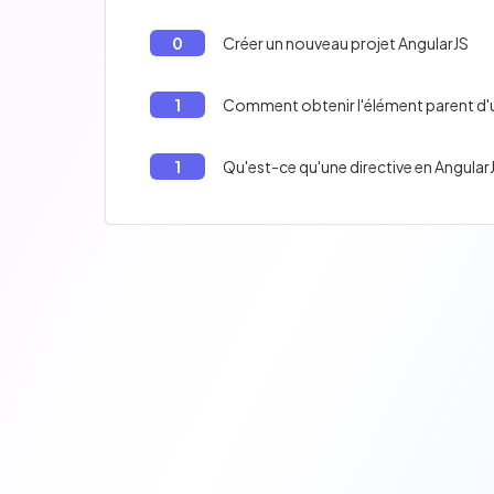
0
Créer un nouveau projet AngularJS
1
Comment obtenir l'élément parent d'u
1
Qu'est-ce qu'une directive en Angular