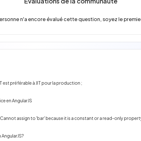
Évaluations de la communauté
ersonne n'a encore évalué cette question, soyez le premier
est préférable à JIT pour la production ;
vice en AngularJS
Cannot assign to 'bar' because it is a constant or a read-only property
n AngularJS?