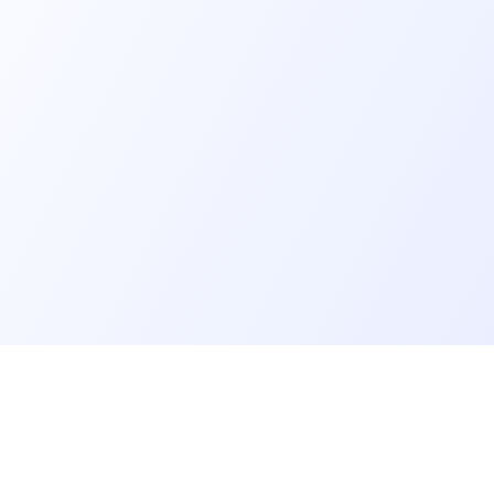
er un job tech
Recruter un tech