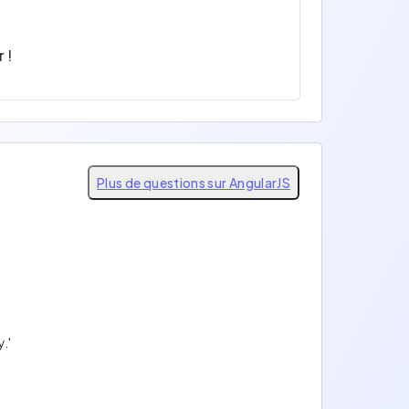
 !
Plus de questions sur AngularJS
.'