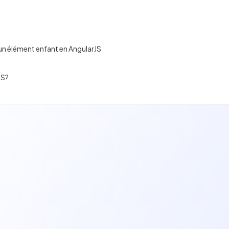
n élément enfant en AngularJS
JS?