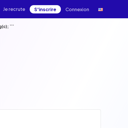
Je recrute
S'inscrire
Connexion
le.log(c); ```