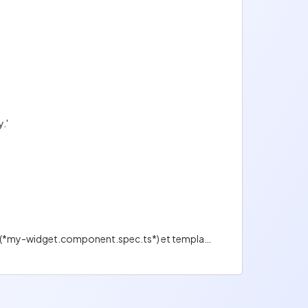
.'
Génère un composant.,L'élément généré sera importé/déclaré dans le module ui-tools.,Les fichiers de test (*my-widget.component.spec.ts*) et template (*my-widget.component.html*) seront créés à la volée.