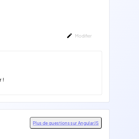
Modifier
 !
Plus de questions sur AngularJS