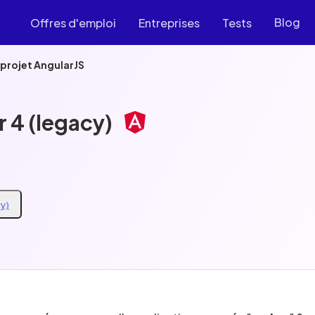
Blog
Offres d'emploi
Entreprises
Tests
projet AngularJS
 4 (legacy)
cy)