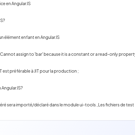
vice en AngularJS
JS?
n élément enfant en AngularJS
Cannot assign to 'bar' because it is a constant or a read-only property
est préférable à JIT pour la production ;
n AngularJS?