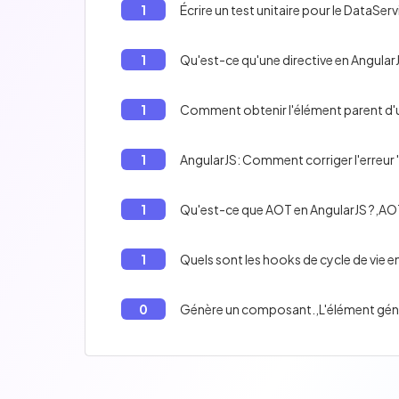
1
Écrire un test unitaire pour le DataSer
1
Qu'est-ce qu'une directive en Angular
1
Comment obtenir l'élément parent d'u
1
AngularJS: Comment corriger l'erreur '
1
Qu'est-ce que AOT en AngularJS ?,AOT 
1
Quels sont les hooks de cycle de vie e
0