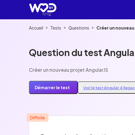
>
>
>
Accueil
Tests
Questions
Créer un nouveau 
Question du test Angular
Créer un nouveau projet AngularJS
Démarrer le test
Voir le test Angular 4 (lega
Difficile