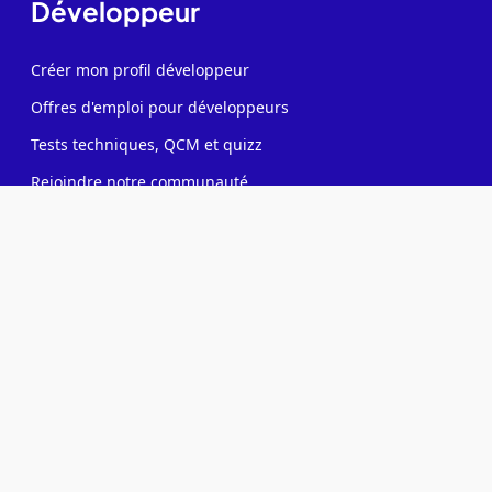
Développeur
Créer mon profil développeur
Offres d'emploi pour développeurs
Tests techniques, QCM et quizz
Rejoindre notre communauté
Formations candidats développeurs
Recruteur
Contacter des développeurs
Poster des offres d'emploi
Créer ma page entreprise
Tester mes développeurs