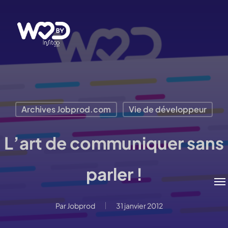
Passer
au
contenu
principal
Archives Jobprod.com
Vie de développeur
L’art de communiquer sans
parler !
Me
Par
Jobprod
31 janvier 2012