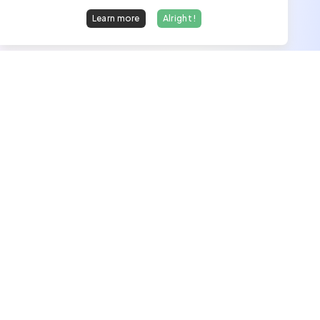
Learn more
Alright !
We find dream jobs for developers.
hello@welovedevs.com
+33 175850252