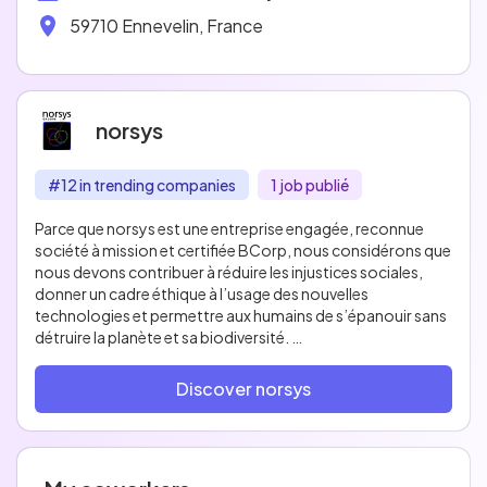
59710 Ennevelin, France
norsys
#12 in trending companies
1 job publié
Parce que norsys est une entreprise engagée, reconnue
société à mission et certifiée BCorp, nous considérons que
nous devons contribuer à réduire les injustices sociales,
donner un cadre éthique à l’usage des nouvelles
technologies et permettre aux humains de s’épanouir sans
détruire la planète et sa biodiversité.
Cette ambition se traduit directement dans notre raison
d’être : « concevoir avec une préoccupation humaine et
Discover norsys
éthique des usages du numérique efficaces afin de
contribuer à l'évolution positive du monde » ainsi que notre
modèle de développement, inspiré de la permaculture, qui
inscrit l’engagement de norsys à générer des profits sans