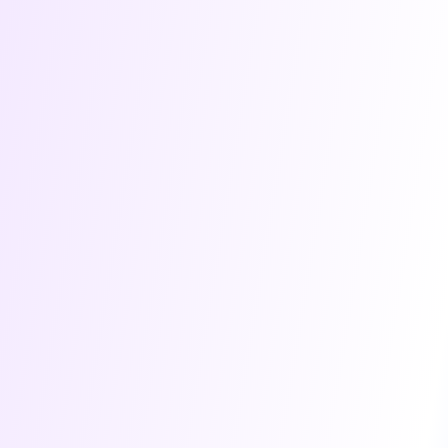
- Conseil
- AMOA
- Innovation
norsys est aujourd’hui basée à Lille, Paris, Lyon, Nantes,
Tours, Grenoble, Sophia-Antipolis, Aix-en-Provence,
Toulouse, Marrakech et Agadir.