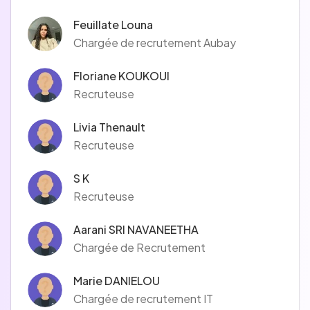
https://bit.ly/EmployeursPréférés2024
Feuillate Louna
🤓 Découvrez les portraits de nos consultants👉
Chargée de recrutement Aubay
https://t.co/QPBmdG86F1
Floriane KOUKOUI
Recruteuse
Livia Thenault
Recruteuse
S K
Recruteuse
Aarani SRI NAVANEETHA
Chargée de Recrutement
Marie DANIELOU
Chargée de recrutement IT