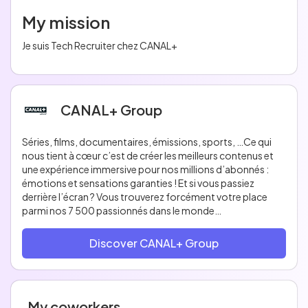
My mission
Je suis Tech Recruiter chez CANAL+
CANAL+ Group
Séries, films, documentaires, émissions, sports, …Ce qui
nous tient à cœur c’est de créer les meilleurs contenus et
une expérience immersive pour nos millions d’abonnés :
émotions et sensations garanties ! Et si vous passiez
derrière l’écran ? Vous trouverez forcément votre place
parmi nos 7 500 passionnés dans le monde
Les équipes Tech CANAL+ ? + de 500 expertes et experts
Discover CANAL+ Group
qui dénichent les dernières technos pour rendre unique
l’expérience de nos abonnés. Un seul mot d’ordre : toujours
plus d’agilité et d’innovation ! Ok ça fait 2 mots… 😉
My coworkers
Streaming, web & mobile, VOD, Big Data, Moteur de