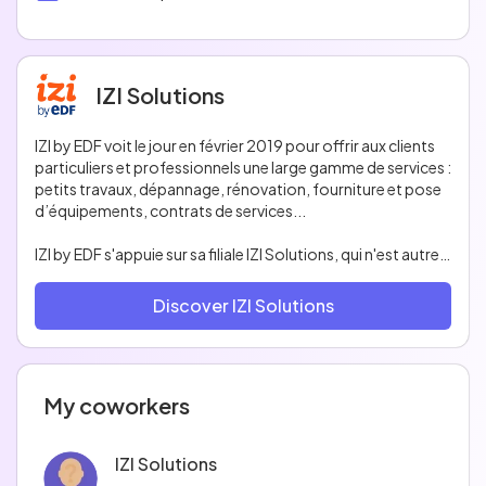
IZI Solutions
IZI by EDF voit le jour en février 2019 pour offrir aux clients
particuliers et professionnels une large gamme de services :
petits travaux, dépannage, rénovation, fourniture et pose
d’équipements, contrats de services...
IZI by EDF s'appuie sur sa filiale IZI Solutions, qui n'est autre
que le nouveau nom de Hellocasa, pour opérer la
plateforme digitale et le réseau d'artisans IZI by EDF.
Discover IZI Solutions
Hellocasa, start-up créée en 2014, a révolutionné le
secteur des travaux à domicile en développant une
approche innovante pour pallier les problèmes de qualité,
My coworkers
de disponibilité et éviter les mauvaises surprises sur les prix
IZI Solutions