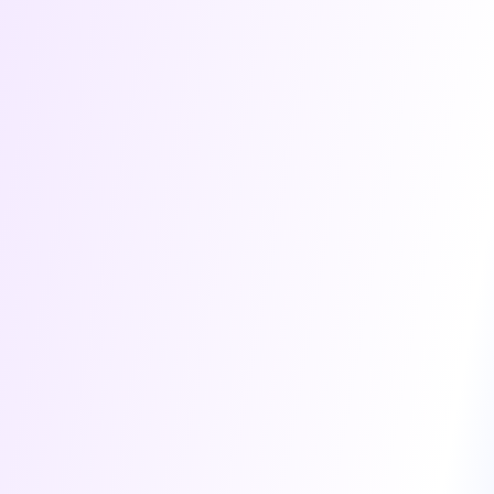
expérience client inédite.
L’univers du sport et du jeu vous fait vibrer ? Vous aimez les
défis et participer à l’effort collectif ?
Betclic vous propose de rejoindre l’aventure !
#JoinBetclic #WeAreBetclic