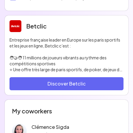
Betclic
Entreprise française leader en Europe sur les paris sportifs
et les jeux en ligne, Betclic c’est :
🧑‍🤝‍🧑 11 millions de joueurs vibrants au rythme des
compétitions sportives
⭐️ Une offre très large de paris sportifs, de poker, de jeux de
casino et de paris hippiques en ligne
⚽️ Plus de 50 sports ouverts aux paris
Discover Betclic
📅 300 000 évènements sportifs disponibles aux paris
chaque année
🖥 60 000 évènements sportifs diffusés en live chaque mois
🎰 Plus de 3 000 jeux de casino à expérimenter
My coworkers
🃏 Plus de 2 millions de parties de poker jouées chaque mois
🚀 De nombreux partenariats officiels en France tels que la
FFF, Ligue 1 Uber Eats, la Coupe de France, le Top 14 de
Clémence Sigda
Rugby (LNR), la Betclic Elite en basket-ball (LNB), l’UBB, les