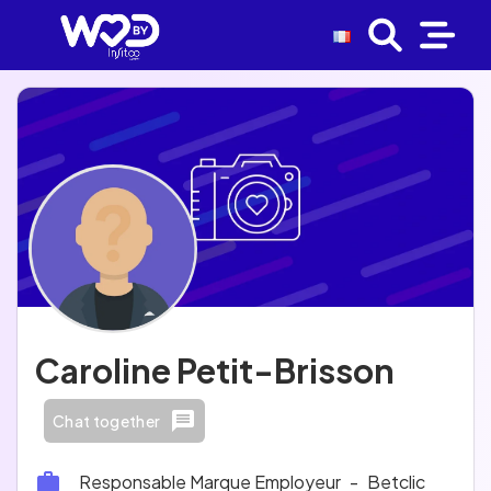
Caroline Petit-Brisson
Chat together
Responsable Marque Employeur
-
Betclic