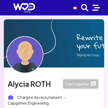
Alycia ROTH
Chat together
Chargée de recrutement
-
Capgemini Engineering