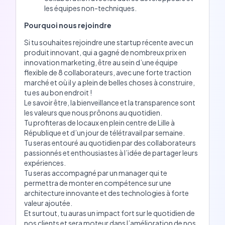
les équipes non-techniques.
Pourquoi nous rejoindre
Si tu souhaites rejoindre une startup récente avec un
produit innovant, qui a gagné de nombreux prix en
innovation marketing, être au sein d’une équipe
flexible de 8 collaborateurs, avec une forte traction
marché et où il y a plein de belles choses à construire,
tu es au bon endroit !
Le savoir être, la bienveillance et la transparence sont
les valeurs que nous prônons au quotidien.
Tu profiteras de locaux en plein centre de Lille à
République et d’un jour de télétravail par semaine.
Tu seras entouré au quotidien par des collaborateurs
passionnés et enthousiastes à l’idée de partager leurs
expériences.
Tu seras accompagné par un manager qui te
permettra de monter en compétence sur une
architecture innovante et des technologies à forte
valeur ajoutée.
Et surtout, tu auras un impact fort sur le quotidien de
nos clients et sera moteur dans l’amélioration de nos