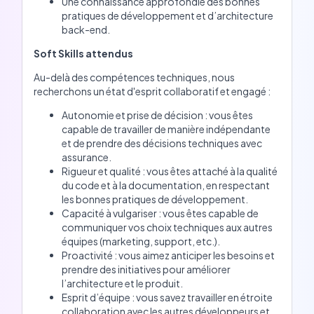
Une connaissance approfondie des bonnes
pratiques de développement et d’architecture
back-end.
Soft Skills attendus
Au-delà des compétences techniques, nous
recherchons un état d'esprit collaboratif et engagé :
Autonomie et prise de décision : vous êtes
capable de travailler de manière indépendante
et de prendre des décisions techniques avec
assurance.
Rigueur et qualité : vous êtes attaché à la qualité
du code et à la documentation, en respectant
les bonnes pratiques de développement.
Capacité à vulgariser : vous êtes capable de
communiquer vos choix techniques aux autres
équipes (marketing, support, etc.).
Proactivité : vous aimez anticiper les besoins et
prendre des initiatives pour améliorer
l’architecture et le produit.
Esprit d’équipe : vous savez travailler en étroite
collaboration avec les autres développeurs et