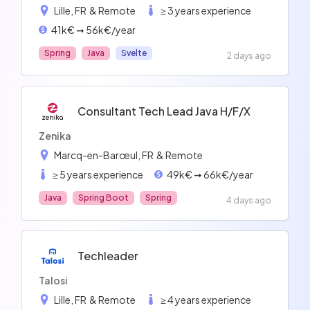
Lille, FR
& Remote
≥ 3 years experience
41k€ ➞ 56k€/year
Spring
Java
Svelte
2 days ago
Consultant Tech Lead Java H/f/x
Zenika
Marcq-en-Barœul, FR
& Remote
≥ 5 years experience
49k€ ➞ 66k€/year
Java
Spring Boot
Spring
4 days ago
Techleader
Talosi
Lille, FR
& Remote
≥ 4 years experience