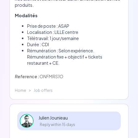
produits.
Modalités
Prise de poste : ASAP
Localisation : LILLE centre
Télétravail: 1 jour/semaine
Durée : CDI
Rémunération : Selon expérience.
Rémunération fixe + objectif + tickets
restaurant + CE.
Reference :
ONFMRS1O
>
Home
Job offers
Julien Jounieau
Reply within 15 days