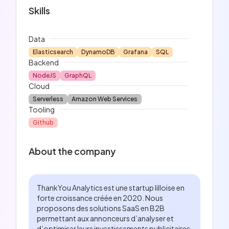
Skills
Data
Elasticsearch
DynamoDB
Grafana
SQL
Backend
NodeJS
GraphQL
Cloud
Serverless
Amazon Web Services
Tooling
Github
About the company
ThankYou Analytics est une startup lilloise en
forte croissance créée en 2020. Nous
proposons des solutions SaaS en B2B
permettant aux annonceurs d’analyser et
d’optimiser leurs investissements publicitaires