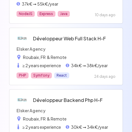
37k€ ➞ 55k€/year
NodeJS
Express
Java
10 days ago
Développeur Web Full Stack H-F
Elsker Agency
Roubaix, FR
& Remote
≥ 2 years experience
34k€ ➞ 38k€/year
PHP
Symfony
React
24 days ago
Développeur Backend Php H-F
Elsker Agency
Roubaix, FR
& Remote
≥ 2 years experience
30k€ ➞ 34k€/year