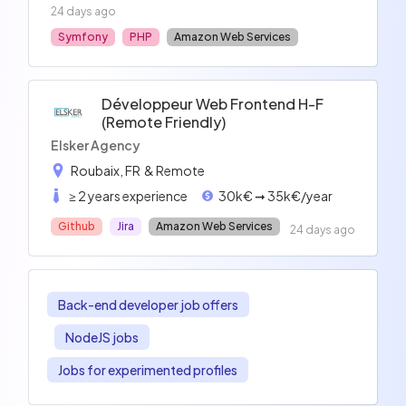
24 days ago
Symfony
PHP
Amazon Web Services
Développeur Web Frontend H-F
(remote Friendly)
Elsker Agency
Roubaix, FR
& Remote
≥ 2 years experience
30k€ ➞ 35k€/year
Github
Jira
Amazon Web Services
24 days ago
Back-end developer job offers
NodeJS jobs
Jobs for experimented profiles