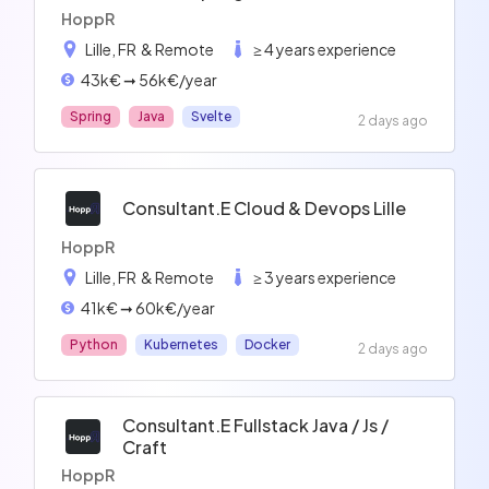
HoppR
Lille, FR
& Remote
≥ 4 years experience
43k€ ➞ 56k€/year
Spring
Java
Svelte
2 days ago
Consultant.e Cloud & Devops Lille
HoppR
Lille, FR
& Remote
≥ 3 years experience
41k€ ➞ 60k€/year
Python
Kubernetes
Docker
2 days ago
Consultant.e Fullstack Java / Js /
Craft
HoppR