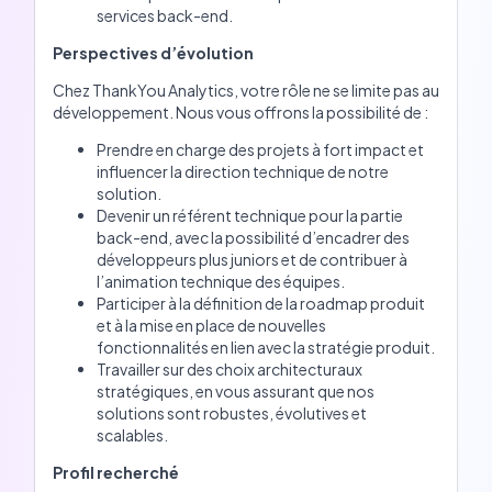
services back-end.
Perspectives d’évolution
Chez ThankYou Analytics, votre rôle ne se limite pas au
développement. Nous vous offrons la possibilité de :
Prendre en charge des projets à fort impact et
influencer la direction technique de notre
solution.
Devenir un référent technique pour la partie
back-end, avec la possibilité d’encadrer des
développeurs plus juniors et de contribuer à
l’animation technique des équipes.
Participer à la définition de la roadmap produit
et à la mise en place de nouvelles
fonctionnalités en lien avec la stratégie produit.
Travailler sur des choix architecturaux
stratégiques, en vous assurant que nos
solutions sont robustes, évolutives et
scalables.
Profil recherché