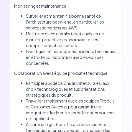
Monitoring et maintenance
Surveiller et maintenir la bonne santé de
l’architecture back-end, en particulier les
services serverless sur AWS.
Mettre en place des alertes et analyser de
manière proactive les anomalies et les
comportements suspects.
Investiguer et résoudre les incidents techniques
en étroite collaboration avec les équipes
concernées.
Collaboration avec l’équipe produit et technique
Participer aux décisions architecturales, aux
choix technologiques et aux orientations
stratégiques du produit.
Travailler étroitement avec les équipes Produit
et Customer Success pour garantir une
intégration fluide entre les différentes couches
de l’application.
Assurer une gestion efficace des incidents
techniques et un suivi des performances des