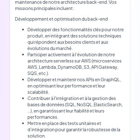
maintenance de notre architecture back-end. Vos
missions principales incluent :
Développement et optimisation du back-end
Développer des fonctionnalités clés pour notre
produit, en intégrant des solutions techniques
qui répondent aux besoins clients et aux
évolutions du marché.
Participer activement à l’évolution de notre
architecture serverless sur AWS (microservices
AWS, Lambda, DynamoDB, S3, API Gateway,
SQS, etc.).
Développer et maintenir nos APIs en GraphQL,
en optimisant leur performance et leur
scalabilité.
Contribuer à l'intégration et à la gestion des
bases de données (SQL, NoSQL, ElasticSearch,
…), en garantissant leur fiabilité et leurs
performances.
Mettre en place des tests unitaires et
d’intégration pour garantir la robustesse de la
solution.