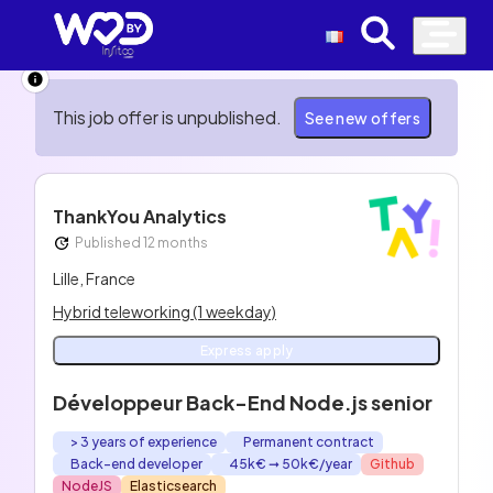
This job offer is unpublished.
See new offers
ThankYou Analytics
Published 12 months
Lille, France
Hybrid teleworking (1 weekday)
Express apply
Développeur Back-End Node.js senior
> 3 years of experience
Permanent contract
Back-end developer
45k€ ➞ 50k€/year
Github
NodeJS
Elasticsearch