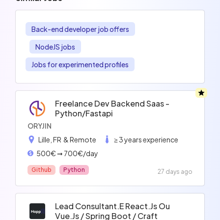
Back-end developer job offers
NodeJS jobs
Jobs for experimented profiles
Freelance Dev Backend Saas -
Python/fastapi
ORYJIN
Lille, FR
& Remote
≥ 3 years experience
500€ ➞ 700€/day
Github
Python
27 days ago
Lead Consultant.e React.js Ou
Vue.js / Spring Boot / Craft