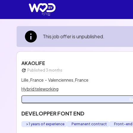
This job offer is unpublished.
AKAOLIFE
Published 3 months
Lille, France
-
Valenciennes, France
Hybrid teleworking
E
DEVELOPPER FONT END
> 1 years of experience
Permanent contract
Front-end