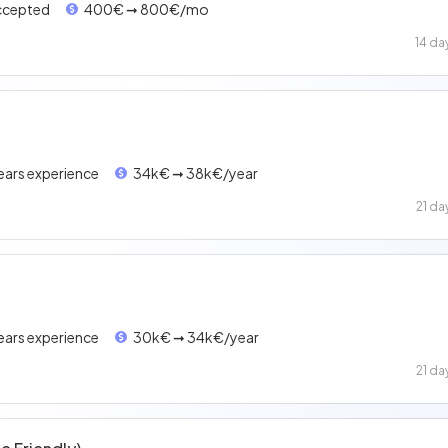
accepted
400€ ➞ 800€/mo
14 da
years experience
34k€ ➞ 38k€/year
21 da
years experience
30k€ ➞ 34k€/year
21 da