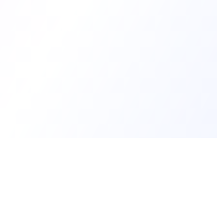
Develop
Create my d