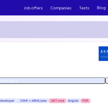
Blog
Job offers
Companies
Tests
xpress apply
 developer
35k€ ➞ 48k€/year
.NET core
Angular
PHP