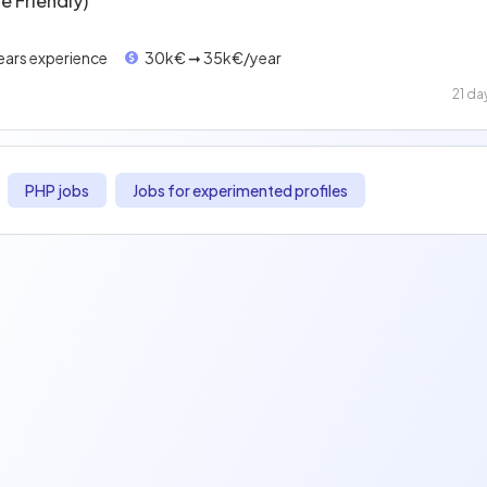
 Friendly)
years experience
30k€ ➞ 35k€/year
21 da
PHP jobs
Jobs for experimented profiles