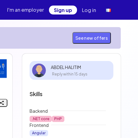
I'm an employer
Sign up
Log in
See new offers
ABDEL HALITIM
Reply within 15 days
Skills
Backend
.NET core
PHP
Frontend
Angular