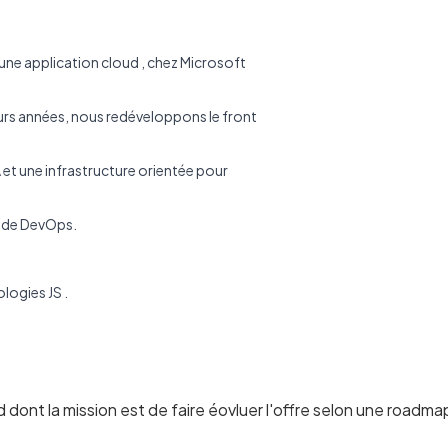
une application cloud , chez Microsoft
urs années, nous redéveloppons le front
 et une infrastructure orientée pour
r de DevOps.
logies JS .
d dont la mission est de faire éovluer l'offre selon une roadma