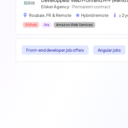
Développeur Web Frontend H-F (remote
Elsker Agency
Permanent contract
Roubaix, FR
& Remote
Hybrid remote
≥ 2 
Github
Jira
Amazon Web Services
Front-end developer job offers
Angular jobs