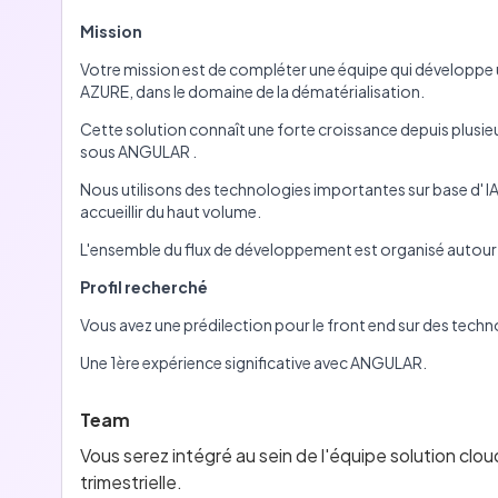
Mission
Votre mission est de compléter une équipe qui développe 
AZURE, dans le domaine de la dématérialisation.
Cette solution connaît une forte croissance depuis plusie
sous ANGULAR .
Nous utilisons des technologies importantes sur base d' IA
accueillir du haut volume.
L'ensemble du flux de développement est organisé autou
Profil recherché
Vous avez une prédilection pour le front end sur des techno
Une 1ère expérience significative avec ANGULAR.
Team
Vous serez intégré au sein de l'équipe solution clou
trimestrielle.