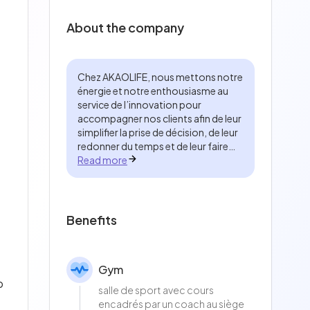
About the company
Chez AKAOLIFE, nous mettons notre
énergie et notre enthousiasme au
service de l’innovation pour
accompagner nos clients afin de leur
simplifier la prise de décision, de leur
redonner du temps et de leur faire
bénéficier du meilleur de la
Read more
digitalisation. Grâce à nos solutions
fullweb, agiles et personnalisables,
nous leur permettons d'optimiser la
gestion des flux d’information et de
Benefits
rationaliser les processus de nos
clients.
Gym
p
salle de sport avec cours
encadrés par un coach au siège