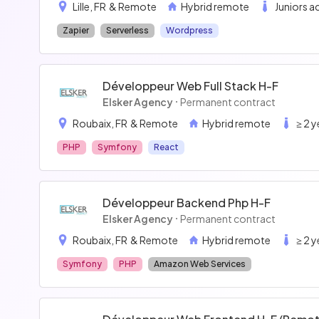
Lille, FR
& Remote
Hybrid remote
Juniors 
Zapier
Serverless
Wordpress
Développeur Web Full Stack H-F
Elsker Agency
Permanent contract
Roubaix, FR
& Remote
Hybrid remote
≥ 2 
PHP
Symfony
React
Développeur Backend Php H-F
Elsker Agency
Permanent contract
Roubaix, FR
& Remote
Hybrid remote
≥ 2 
Symfony
PHP
Amazon Web Services