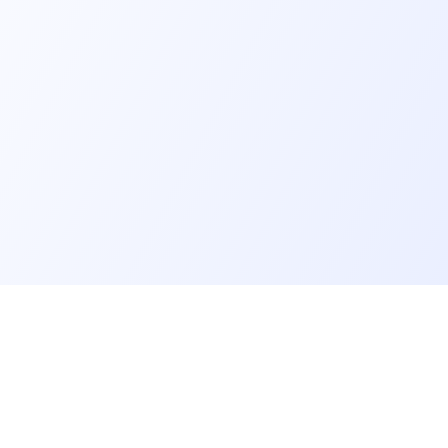
er
Recruiter
eveloper profile
Meet and hire developers