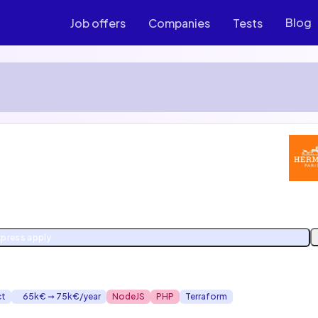
Blog
Job offers
Companies
Tests
xpress apply
ct
65k€ ➞ 75k€/year
NodeJS
PHP
Terraform