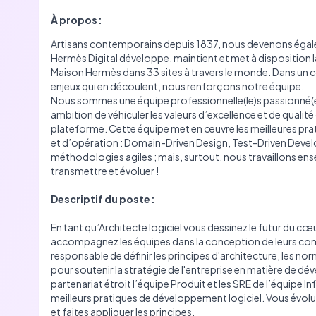
À propos :
Artisans contemporains depuis 1837, nous devenons égal
Hermès Digital développe, maintient et met à disposition
Maison Hermès dans 33 sites à travers le monde. Dans un 
enjeux qui en découlent, nous renforçons notre équipe.
Nous sommes une équipe professionnelle(le)s passionné(e)
ambition de véhiculer les valeurs d’excellence et de qualit
plateforme. Cette équipe met en œuvre les meilleures p
et d’opération : Domain-Driven Design, Test-Driven Deve
méthodologies agiles ; mais, surtout, nous travaillons e
transmettre et évoluer !
Descriptif du poste :
En tant qu’Architecte logiciel vous dessinez le futur du 
accompagnez les équipes dans la conception de leurs com
responsable de définir les principes d'architecture, les norm
pour soutenir la stratégie de l'entreprise en matière de dé
partenariat étroit l’équipe Produit et les SRE de l’équipe 
meilleurs pratiques de développement logiciel. Vous évolu
et faites appliquer les principes.