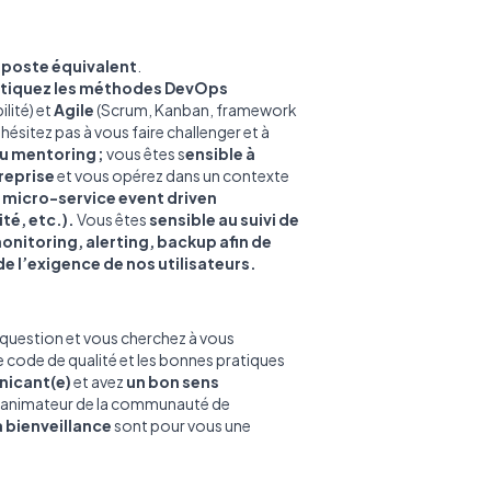
n poste équivalent
.
tiquez les méthodes DevOps
lité) et
Agile
(Scrum, Kanban, framework
hésitez pas à vous faire challenger et à
u mentoring ;
vous êtes s
ensible à
treprise
et vous opérez dans un contexte
 micro-service event driven
té, etc.).
Vous êtes
sensible au suivi de
nitoring, alerting, backup afin de
e l’exigence de nos utilisateurs.
 question et vous cherchez à vous
e code de qualité et les bonnes pratiques
icant(e)
et avez
un bon sens
un animateur de la communauté de
a bienveillance
sont pour vous une