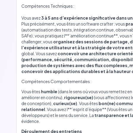
Compétences Techniques :
Vous avez
3 à 5 ans d’expérience significative dans u
Plus précisément, vous êtes un software crafter : vous
pra
(automatisation des tests, intégration continue, observabi
SAFe) ; vous pratiquez l**’amélioration continue**, vous n’
challenger, vous
organisez des sessions de partage, d
l’expérience utilisateur et à la stratégie de votre en
global. Vous savez
concevoir une architecture orienté
(performance, sécurité, communication, disponibili
production de systèmes avec des flux complexes, mo
concevoir des applications durables et à la hauteur d
Compétences Comportementales :
Vous êtes
humble
(dans le sens où vous vous remettez en
améliorer en continu),
rigoureux(se)
(vous affectionnez l
de conception),
curieux(se)
. Vous êtes
bon(ne) commun
relationnel
. Vous avez l**’esprit d’équipe** (Vous êtes 
développeurs) et le sens du service. La
transparence et l
évidence.
Déroulement des entretiens