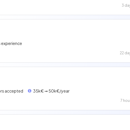
3 da
s experience
22 da
ors accepted
35k€ ➞ 50k€/year
7 hou