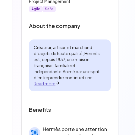
Project Management
Agile
Safe
About the company
Créateur, artisan et marchand
d’objets de haute qualité, Hermès
est, depuis 1837, une maison
française, familiale et
indépendante.Animé par un esprit
d’entreprendre continu et une
exigence constante, Hermès cultive
Read more
la liberté et l’autonomie de chacun
grâce à un management
responsable.L’entreprise pérennise
la transmission de savoir-faire
Benefits
d’exception par un ancrage
territorial fort dans le respect des
femmes, des hommes et de la
Hermès porte une attention
nature. Seize métiers artisanaux