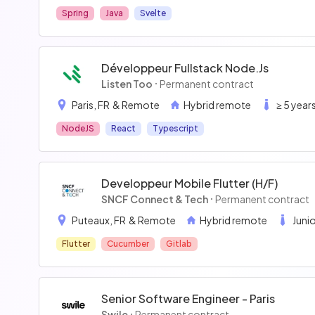
Spring
Java
Svelte
Développeur Fullstack Node.js
Listen Too
Permanent contract
Paris, FR
& Remote
Hybrid remote
≥ 5 year
NodeJS
React
Typescript
Developpeur Mobile Flutter (h/f)
SNCF Connect & Tech
Permanent contract
Puteaux, FR
& Remote
Hybrid remote
Juni
Flutter
Cucumber
Gitlab
Senior Software Engineer - Paris
Swile
Permanent contract