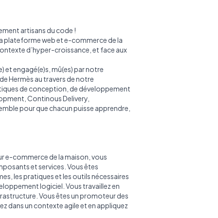
ement artisans du code !
 la plateforme web et e-commerce de la
contexte d’hyper-croissance, et face aux
 et engagé(e)s, mû(es) par notre
é de Hermès au travers de notre
ratiques de conception, de développement
lopment, Continous Delivery,
nsemble pour que chacun puisse apprendre,
cœur e-commerce de la maison, vous
posants et services. Vous êtes
es, les pratiques et les outils nécessaires
veloppement logiciel. Vous travaillez en
Infrastructure. Vous êtes un promoteur des
ez dans un contexte agile et en appliquez