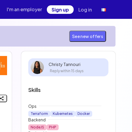
I'm an employer
Sign up
Log in
See new offers
Christy Tannouri
Reply within 15 days
Skills
Ops
Terraform
Kubernetes
Docker
Backend
NodeJS
PHP