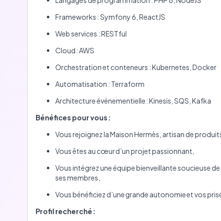
Langages de programmation : PHP 8, NodeJS
Frameworks : Symfony 6, ReactJS
Web services : RESTful
Cloud : AWS
Orchestration et conteneurs : Kubernetes, Docker
Automatisation : Terraform
Architecture événementielle : Kinesis, SQS, Kafka
Bénéfices pour vous :
Vous rejoignez la Maison Hermès, artisan de produit
Vous êtes au cœur d’un projet passionnant,
Vous intégrez une équipe bienveillante soucieuse de 
ses membres,
Vous bénéficiez d’une grande autonomie et vos prise
Profil recherché :