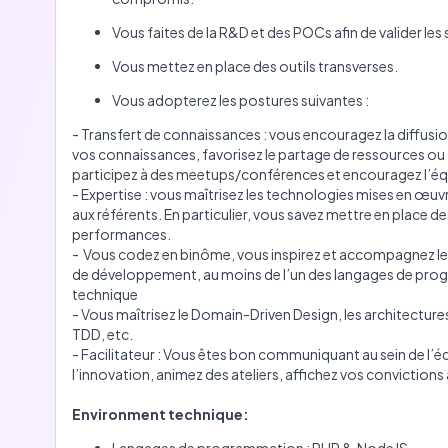
Vous faites de la R&D et des POCs afin de valider les
Vous mettez en place des outils transverses.
Vous adopterez les postures suivantes :
- Transfert de connaissances : vous encouragez la diffusi
vos connaissances, favorisez le partage de ressources ou de
participez à des meetups/conférences et encouragez l’équi
- Expertise : vous maîtrisez les technologies mises en œuvr
aux référents. En particulier, vous savez mettre en place d
performances.
- Vous codez en binôme, vous inspirez et accompagnez les
de développement, au moins de l’un des langages de pr
technique
- Vous maîtrisez le Domain-Driven Design, les architectures
TDD, etc.
- Facilitateur : Vous êtes bon communiquant au sein de l’éq
l’innovation, animez des ateliers, affichez vos convictions 
Environment technique: