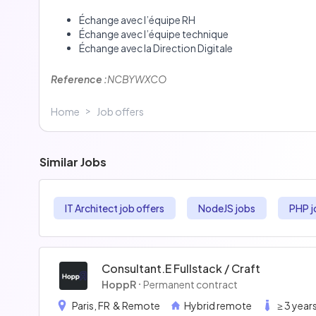
Échange avec l’équipe RH
Échange avec l’équipe technique
Échange avec la Direction Digitale
Reference :
NCBYWXCO
>
Home
Job offers
Similar Jobs
IT Architect job offers
NodeJS jobs
PHP j
Consultant.e Fullstack / Craft
HoppR
Permanent contract
Paris, FR
& Remote
Hybrid remote
≥ 3 year