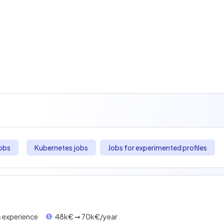
obs
Kubernetes jobs
Jobs for experimented profiles
s experience
48k€ ➞ 70k€/year