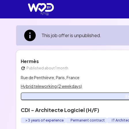
This job offer is unpublished.
Hermès
Published about 1 month
Rue de Penthièvre, Paris, France
Hybrid teleworking (2 weekdays)
E
CDI - Architecte Logiciel (H/F)
> 3 years of experience
Permanent contract
IT Archite