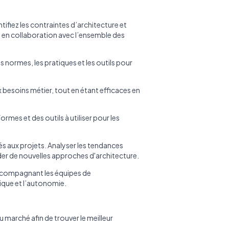
tifiez les contraintes d’architecture et
 en collaboration avec l’ensemble des
s normes, les pratiques et les outils pour
besoins métier, tout en étant efficaces en
ormes et des outils à utiliser pour les
iés aux projets. Analyser les tendances
r de nouvelles approches d'architecture.
accompagnant les équipes de
nique et l’autonomie.
 marché afin de trouver le meilleur