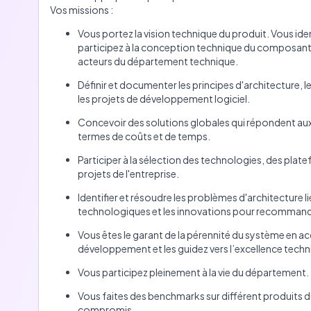
Vos missions :
Vous portez la vision technique du produit. Vous iden
participez à la conception technique du composant
acteurs du département technique.
Définir et documenter les principes d'architecture, le
les projets de développement logiciel.
Concevoir des solutions globales qui répondent aux 
termes de coûts et de temps.
Participer à la sélection des technologies, des platef
projets de l'entreprise.
Identifier et résoudre les problèmes d'architecture l
technologiques et les innovations pour recommande
Vous êtes le garant de la pérennité du système en 
développement et les guidez vers l’excellence tech
Vous participez pleinement à la vie du département.
Vous faites des benchmarks sur différent produits du
compromis.