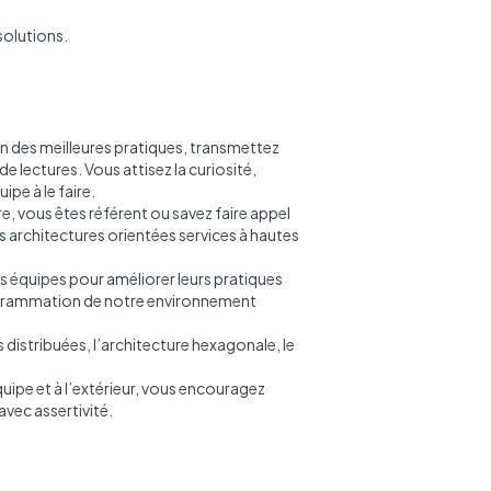
 solutions.
on des meilleures pratiques, transmettez
 lectures. Vous attisez la curiosité,
pe à le faire.
e, vous êtes référent ou savez faire appel
es architectures orientées services à hautes
 équipes pour améliorer leurs pratiques
ogrammation de notre environnement
 distribuées, l’architecture hexagonale, le
uipe et à l’extérieur, vous encouragez
avec assertivité.