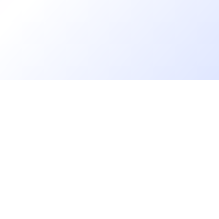
Allons plus loin
rs
Blog
Baromètre des salaires tech
Open Source
Gestion des données
 IT
Helpdesk