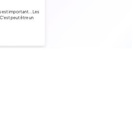
s est important... Les
C'est peut être un
Trouver un job tech
Recruter un tech
Candidats seniors
Contacter des développeu
Candidats experimentés
Poster des offres d'emploi
Candidats juniors
Créer ma page entreprise
Offres d'emploi pour techs
Tester mes développeurs
Tests techniques, QCM et quiz
Formations pour recruteurs