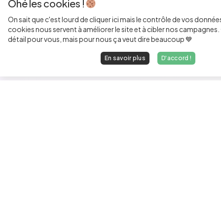
Ohé les cookies !
On sait que c'est lourd de cliquer ici mais le contrôle de vos donnée
cookies nous servent à améliorer le site et à cibler nos campagnes. 
détail pour vous, mais pour nous ça veut dire beaucoup 💙
En savoir plus
D'accord !
Les développeurs heureux au travail.
hello@welovedevs.com
+33 175850252